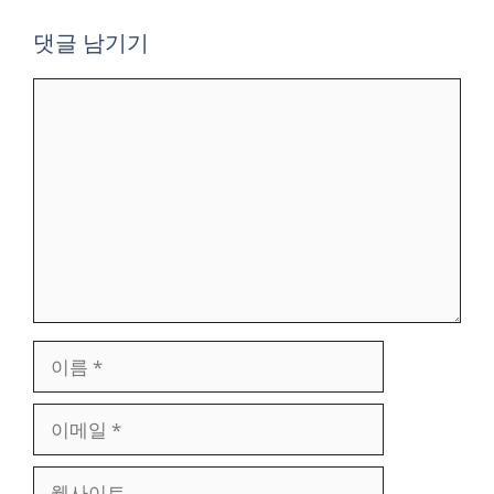
댓글 남기기
댓
글
이
름
이
메
일
웹