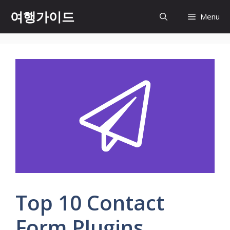
컨
여행가이드
Menu
텐
츠
로
건
너
뛰
기
Top 10 Contact
Form Plugins