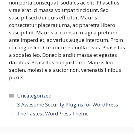
non porta consequat, sodales ac elit. Phasellus
vitae erat id massa volutpat tincidunt. Sed
suscipit sed dui quis efficitur. Mauris
consectetur placerat urna, ac pharetra libero
suscipit ut. Mauris accumsan magna pretium
ante imperdiet, ac varius augue interdum. Proin
id congue leo. Curabitur eu nulla risus. Phasellus
a sodales leo. Donec blandit massa et egestas
dapibus. Phasellus non justo mi. Mauris leo
sapien, molestie a auctor non, venenatis finibus
purus.
카
Uncategorized
테
3 Awesome Security Plugins for WordPress
고
The Fastest WordPress Theme
리