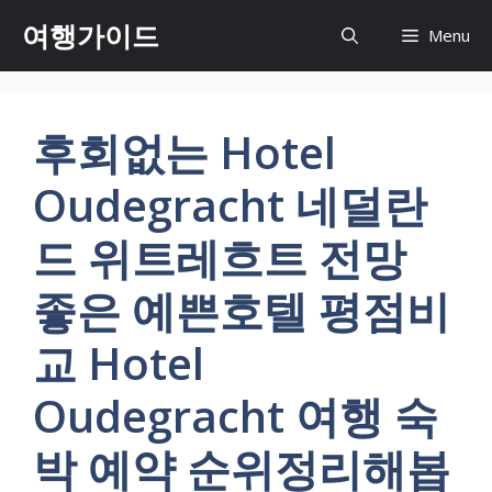
컨
여행가이드
Menu
텐
츠
로
건
후회없는 Hotel
너
뛰
Oudegracht 네덜란
기
드 위트레흐트 전망
좋은 예쁜호텔 평점비
교 Hotel
Oudegracht 여행 숙
박 예약 순위정리해봅