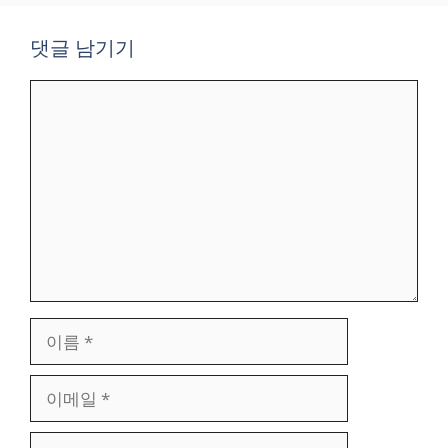
댓글 남기기
댓
글
이
름
이
메
일
웹