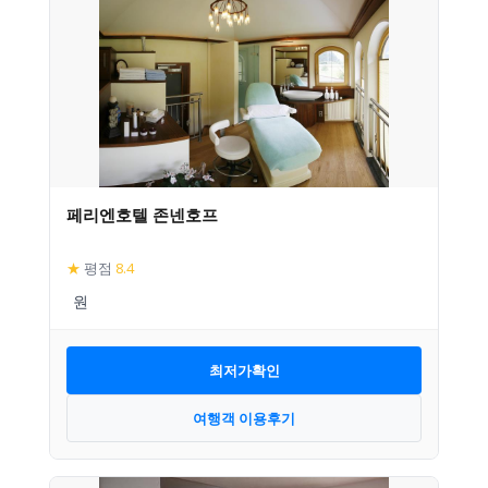
페리엔호텔 존넨호프
★
평점
8.4
최저가확인
여행객 이용후기