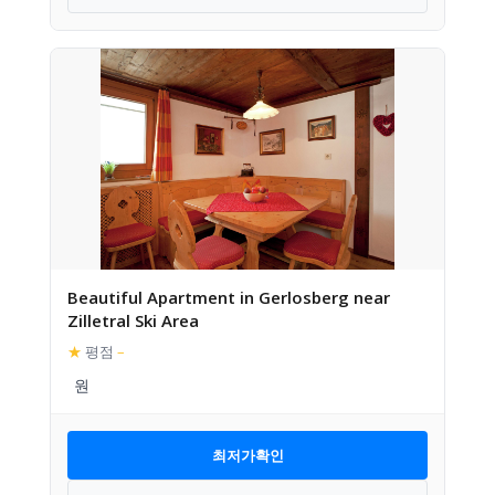
Beautiful Apartment in Gerlosberg near
Zilletral Ski Area
★
평점
–
최저가확인