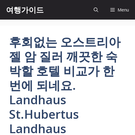
컨
여행가이드
Menu
텐
츠
로
건
후회없는 오스트리아
너
뛰
젤 암 질러 깨끗한 숙
기
박할 호텔 비교가 한
번에 되네요.
Landhaus
St.Hubertus
Landhaus