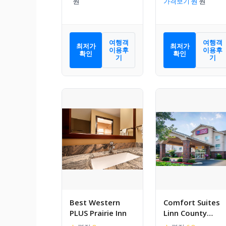
가격보기
여행객
여행객
최저가
최저가
이용후
이용후
확인
확인
기
기
Best Western
Comfort Suites
PLUS Prairie Inn
Linn County
Fairground and