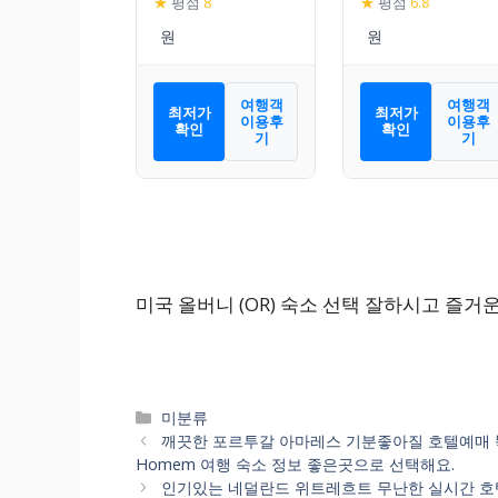
★
평점
8
★
평점
6.8
Expo
여행객
여행객
최저가
최저가
이용후
이용후
확인
확인
기
기
미국 올버니 (OR) 숙소 선택 잘하시고 즐거
카
미분류
테
깨끗한 포르투갈 아마레스 기분좋아질 호텔예매 똑똑히 비교
고
Homem 여행 숙소 정보 좋은곳으로 선택해요.
리
인기있는 네덜란드 위트레흐트 무난한 실시간 호텔 숙박 생