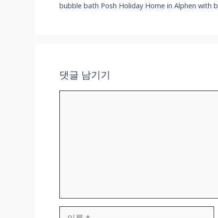
bubble bath Posh Holiday Home in Alphen
댓글 남기기
댓
글
이