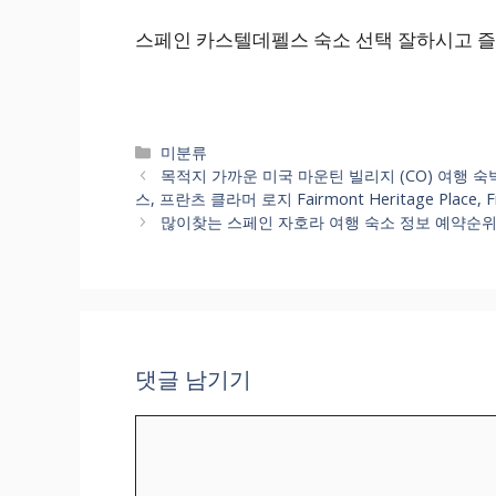
스페인 카스텔데펠스 숙소 선택 잘하시고 즐
카
미분류
테
목적지 가까운 미국 마운틴 빌리지 (CO) 여행 
고
스, 프란츠 클라머 로지 Fairmont Heritage Place, F
리
많이찾는 스페인 자호라 여행 숙소 정보 예약순위 알아봐요.
댓글 남기기
댓
글