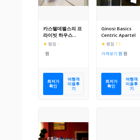
카스텔데펠스의 프
Ginosi Basics
라이빗 하우스
Centric Apartel
(100m², 침실 2개,
★
평점
–
★
평점
7.1
프라이빗 욕실 1개)
가격보기
여행객
여행객
최저가
최저가
이용후
이용후
확인
확인
기
기