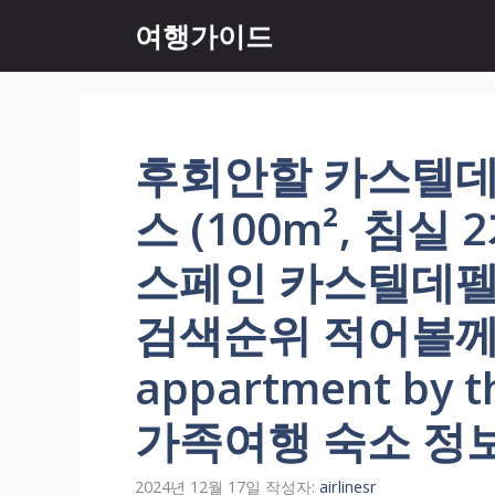
컨
여행가이드
텐
츠
로
건
너
후회안할 카스텔데
뛰
기
스 (100m², 침실
스페인 카스텔데펠
검색순위 적어볼께요.
appartment by th
가족여행 숙소 정
2024년 12월 17일
작성자:
airlinesr