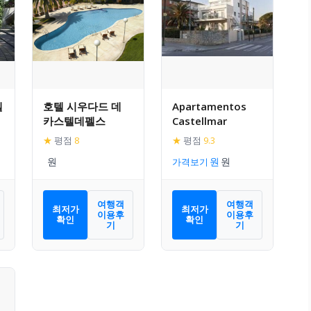
엘
호텔 시우다드 데
Apartamentos
카스텔데펠스
Castellmar
★
평점
8
★
평점
9.3
가격보기
여행객
여행객
최저가
최저가
이용후
이용후
확인
확인
기
기