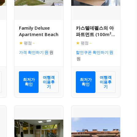
Family Deluxe
카스텔데펠스의 아
Apartment Beach
파트먼트 (100m²,
침실 5개, 프라이빗
★
평점
–
★
평점
–
욕실 2개)
가격 확인하기
할인쿠폰 확인하기
여행객
여행객
최저가
최저가
이용후
이용후
확인
확인
기
기