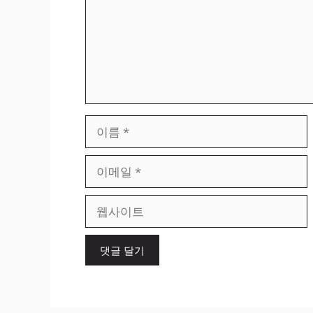
이
름
이
메
일
웹
사
이
트