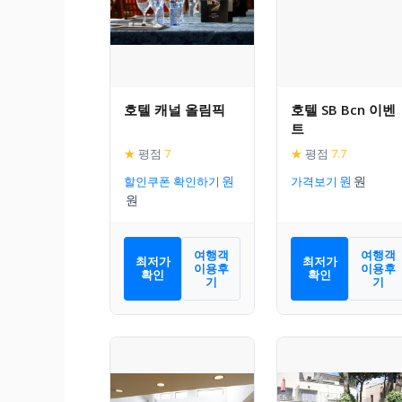
호텔 캐널 올림픽
호텔 SB Bcn 이벤
트
★
평점
7
★
평점
7.7
할인쿠폰 확인하기
가격보기
여행객
여행객
최저가
최저가
이용후
이용후
확인
확인
기
기