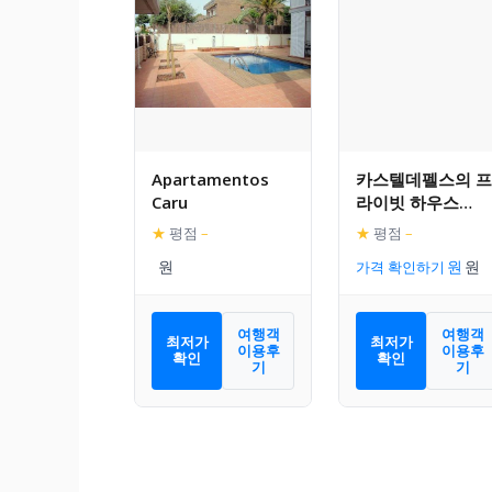
Apartamentos
카스텔데펠스의 프
Caru
라이빗 하우스
(100m², 침실 4개,
★
평점
–
★
평점
–
프라이빗 욕실 2개
가격 확인하기
여행객
여행객
최저가
최저가
이용후
이용후
확인
확인
기
기