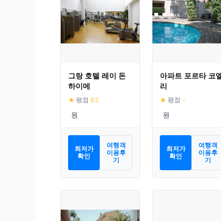
그랑 호텔 레이 돈
아파트 포르타 코
하이메
리
★
평점
8.2
★
평점
–
여행객
여행객
최저가
최저가
이용후
이용후
확인
확인
기
기