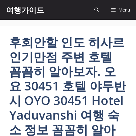
컨
여행가이드
Menu
텐
츠
로
건
후회안할 인도 히사르
너
뛰
인기만점 주변 호텔
기
꼼꼼히 알아보자. 오
요 30451 호텔 야두반
시 OYO 30451 Hotel
Yaduvanshi 여행 숙
소 정보 꼼꼼히 알아