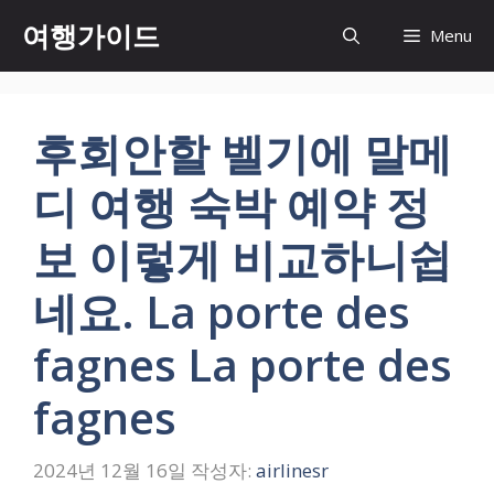
컨
여행가이드
Menu
텐
츠
로
건
후회안할 벨기에 말메
너
뛰
디 여행 숙박 예약 정
기
보 이렇게 비교하니쉽
네요. La porte des
fagnes La porte des
fagnes
2024년 12월 16일
작성자:
airlinesr