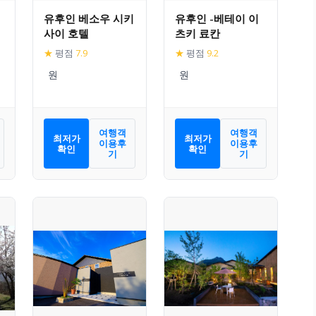
유후인 베소우 시키
유후인 -베테이 이
사이 호텔
츠키 료칸
★
평점
7.9
★
평점
9.2
여행객
여행객
최저가
최저가
이용후
이용후
확인
확인
기
기