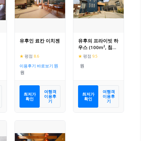
유후인 료칸 이치젠
유후의 프라이빗 하
우스 (100m², 침실
3개, 프라이빗 욕실
★
평점
8.6
★
평점
9.5
3개)
이용후기 바로보기
여행객
여행객
최저가
최저가
이용후
이용후
확인
확인
기
기