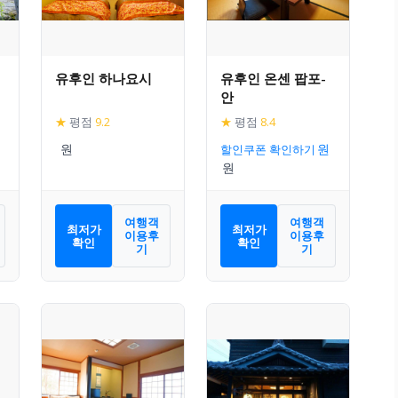
유후인 하나요시
유후인 온센 팝포-
안
★
평점
9.2
★
평점
8.4
할인쿠폰 확인하기
여행객
여행객
최저가
최저가
이용후
이용후
확인
확인
기
기