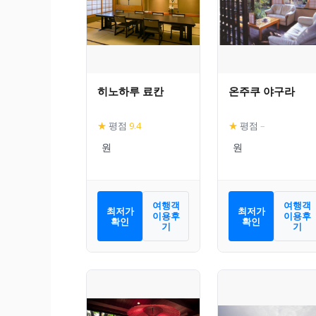
히노하루 료칸
온주쿠 야구라
★
평점
9.4
★
평점
–
여행객
여행객
최저가
최저가
이용후
이용후
확인
확인
기
기