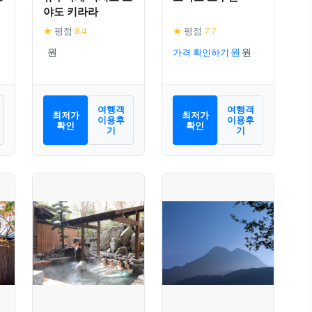
야도 키라라
★
평점
8.4
★
평점
7.7
가격 확인하기
여행객
여행객
최저가
최저가
이용후
이용후
확인
확인
기
기