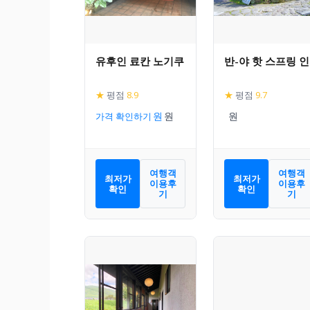
유후인 료칸 노기쿠
반-야 핫 스프링 인
★
평점
8.9
★
평점
9.7
가격 확인하기
여행객
여행객
최저가
최저가
이용후
이용후
확인
확인
기
기