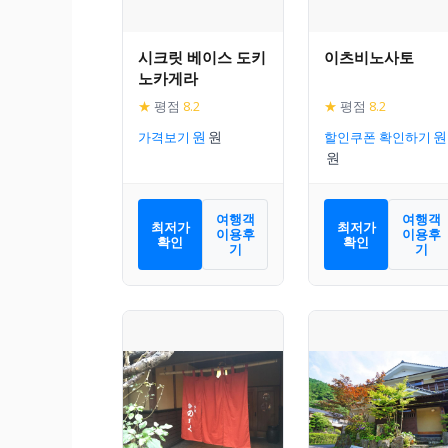
시크릿 베이스 도키
이츠비노사토
노카게라
★
평점
8.2
★
평점
8.2
가격보기
할인쿠폰 확인하기
여행객
여행객
최저가
최저가
이용후
이용후
확인
확인
기
기