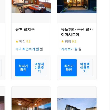
유후 료치쿠
유노히라-온센 료칸
야마시로야
★
평점
9.3
★
평점
9.2
가격 확인하기
가격보기
여행객
여행객
최저가
최저가
이용후
이용후
확인
확인
기
기