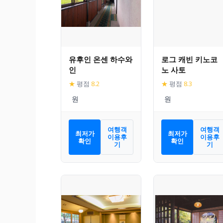
유후인 온센 하수와
로그 캐빈 키노코
인
노 사토
★
평점
8.2
★
평점
8.3
여행객
여행객
최저가
최저가
이용후
이용후
확인
확인
기
기