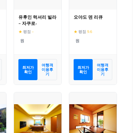
유후인 럭셔리 빌라
오야도 덴 리큐
– 자쿠로-
★
평점
–
★
평점
9.6
여행객
여행객
최저가
최저가
이용후
이용후
확인
확인
기
기