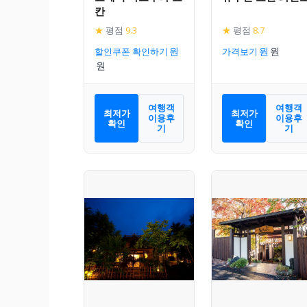
칸
★
평점
9.3
★
평점
8.7
할인쿠폰 확인하기
가격보기
여행객
여행객
최저가
최저가
이용후
이용후
확인
확인
기
기