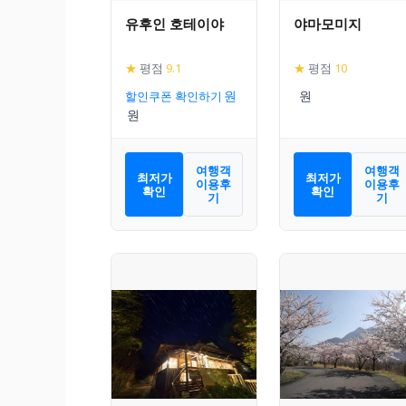
유후인 호테이야
야마모미지
★
평점
9.1
★
평점
10
할인쿠폰 확인하기
여행객
여행객
최저가
최저가
이용후
이용후
확인
확인
기
기