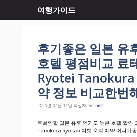
컨
여행가이드
텐
츠
로
건
너
후기좋은 일본 유
뛰
기
호텔 평점비교 료
Ryotei Tanoku
약 정보 비교한번
2025년 04월 11일
작성자:
airlinesr
후회안할 일본 유후 인기도 높은 호텔 할인 알
Tanokura Ryokan 여행 숙박 예약 어디가