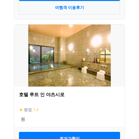
여행객 이용후기
호텔 루트 인 야츠시로
★
평점
7.4
최저가확인