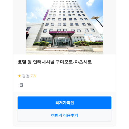
호텔 윙 인터내셔널 구마모토-야츠시로
★
평점
7.8
최저가확인
여행객 이용후기