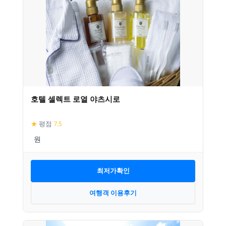
호텔 셀렉트 로열 야츠시로
★
평점
7.5
최저가확인
여행객 이용후기