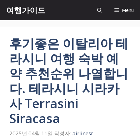
컨
여행가이드
Menu
텐
츠
로
건
후기좋은 이탈리아 테
너
뛰
라시니 여행 숙박 예
기
약 추천순위 나열합니
다. 테라시니 시라카
사 Terrasini
Siracasa
2025년 04월 11일
작성자:
airlinesr