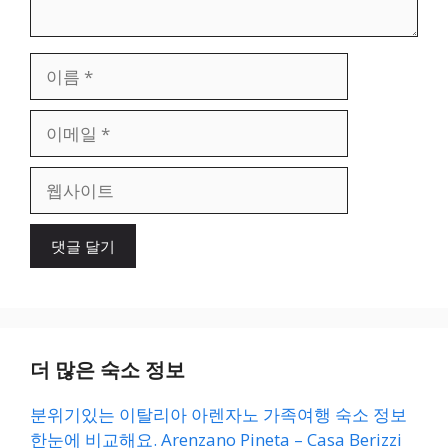
이
름
이
메
일
웹
사
이
트
더 많은 숙소 정보
분위기있는 이탈리아 아렌자노 가족여행 숙소 정보
한눈에 비교해요. Arenzano Pineta – Casa Berizzi