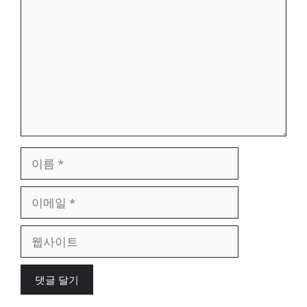
글
이
름
이
메
일
웹
사
이
트