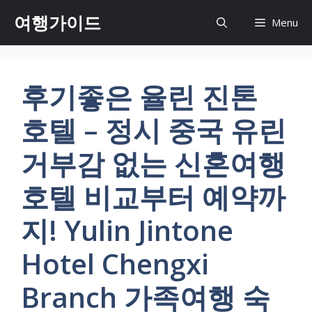
컨
여행가이드
Menu
텐
츠
로
건
후기좋은 율린 진톤
너
뛰
호텔 – 정시 중국 유린
기
거부감 없는 신혼여행
호텔 비교부터 예약까
지! Yulin Jintone
Hotel Chengxi
Branch 가족여행 숙