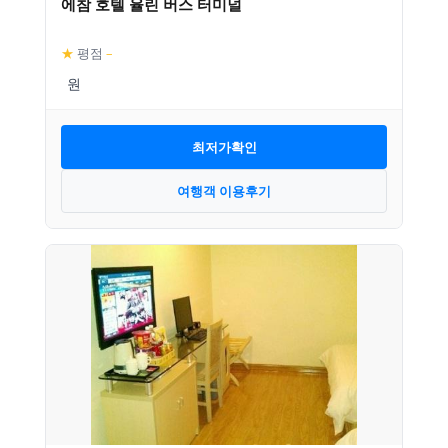
에참 호텔 율린 버스 터미널
★
평점
–
최저가확인
여행객 이용후기