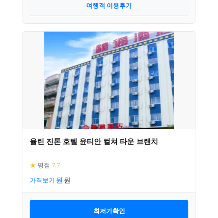
여행객 이용후기
율린 진톤 호텔 윤티안 컬쳐 타운 브랜치
★
평점
7.7
가격보기
최저가확인