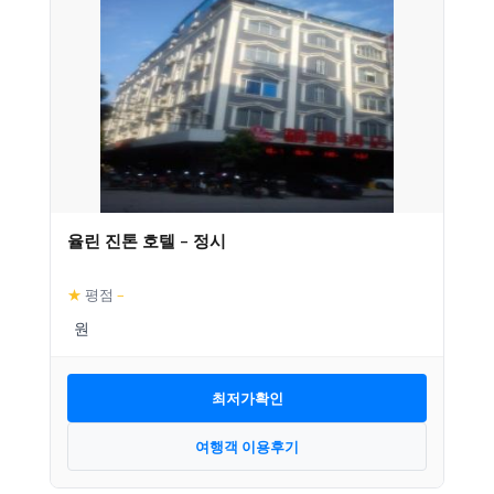
율린 진톤 호텔 – 정시
★
평점
–
최저가확인
여행객 이용후기