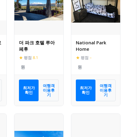
로
더 파크 호텔 루아
National Park
페후
Home
★
평점
8.1
★
평점
–
여행객
여행객
최저가
최저가
이용후
이용후
확인
확인
기
기