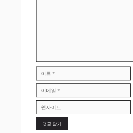
글
이
름
이
메
일
웹
사
이
트