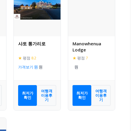
샤토 통가리로
Manowhenua
Lodge
★
평점
8.2
★
평점
7
가격보기
여행객
여행객
최저가
최저가
이용후
이용후
확인
확인
기
기