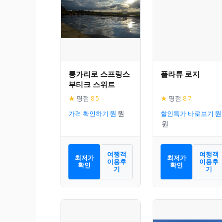
통가리로 스프링스
플라튜 로지
부티크 스위트
★
평점
8.5
★
평점
8.7
가격 확인하기
할인특가 바로보기
여행객
여행객
최저가
최저가
이용후
이용후
확인
확인
기
기