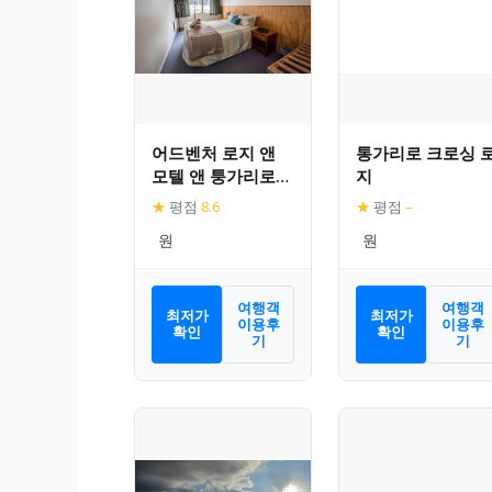
어드벤처 로지 앤
통가리로 크로싱 
모텔 앤 퉁가리로
지
크로싱 트랙 트랙스
★
평점
8.6
★
평점
–
포트
여행객
여행객
최저가
최저가
이용후
이용후
확인
확인
기
기