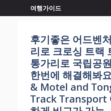
컨
여행가이드
텐
츠
로
건
너
후기좋은 어드벤처 
뛰
기
리로 크로싱 트랙
통가리로 국립공원
한번에 해결해봐요. A
& Motel and Ton
Track Transpo
하게 비교가 가능