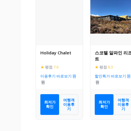
Holiday Chalet
스코텔 알파인 리
트
★
평점
7.6
★
평점
8.3
이용후기 바로보기
할인특가 바로보기
여행객
여행객
최저가
최저가
이용후
이용후
확인
확인
기
기