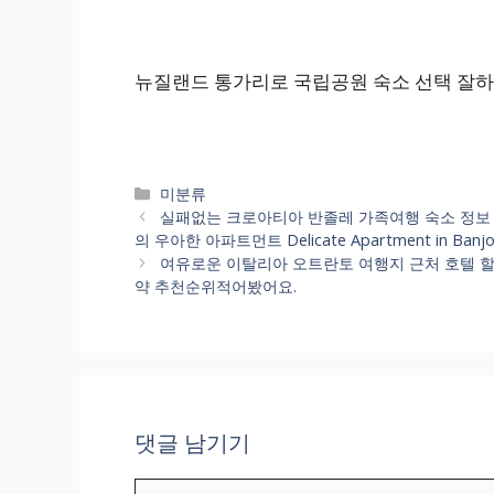
뉴질랜드 통가리로 국립공원 숙소 선택 잘하
카
미분류
테
실패없는 크로아티아 반졸레 가족여행 숙소 정보
고
의 우아한 아파트먼트 Delicate Apartment in Banjole
리
여유로운 이탈리아 오트란토 여행지 근처 호텔 할인 어렵
약 추천순위적어봤어요.
댓글 남기기
댓