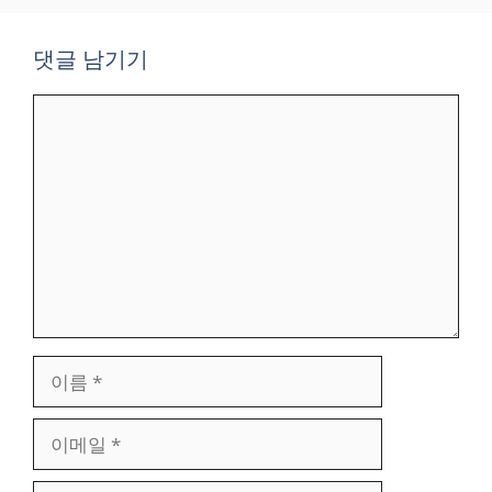
댓글 남기기
댓
글
이
름
이
메
일