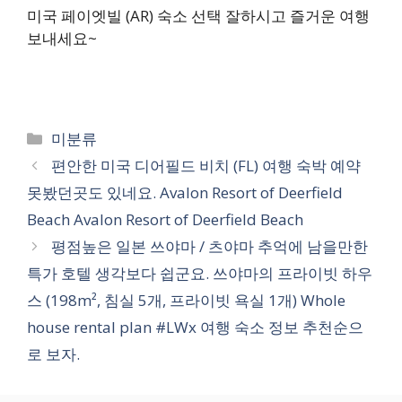
미국 페이엣빌 (AR) 숙소 선택 잘하시고 즐거운 여행
보내세요~
카
미분류
테
편안한 미국 디어필드 비치 (FL) 여행 숙박 예약
고
못봤던곳도 있네요. Avalon Resort of Deerfield
리
Beach Avalon Resort of Deerfield Beach
평점높은 일본 쓰야마 / 츠야마 추억에 남을만한
특가 호텔 생각보다 쉽군요. 쓰야마의 프라이빗 하우
스 (198m², 침실 5개, 프라이빗 욕실 1개) Whole
house rental plan #LWx 여행 숙소 정보 추천순으
로 보자.