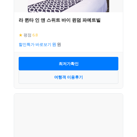
라 퀸타 인 앤 스위트 바이 윈덤 파예트빌
★
평점
6.8
할인특가 바로보기
최저가확인
여행객 이용후기