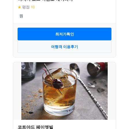
★
평점
10
최저가확인
여행객 이용후기
코트야드 페이엣빌