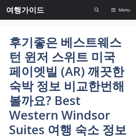
컨
여행가이드
Menu
텐
츠
로
건
후기좋은 베스트웨스
너
뛰
턴 윈저 스위트 미국
기
페이엣빌 (AR) 깨끗한
숙박 정보 비교한번해
볼까요? Best
Western Windsor
Suites 여행 숙소 정보