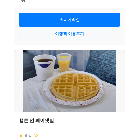
최저가확인
여행객 이용후기
햄튼 인 페이엣빌
★
평점
7.8