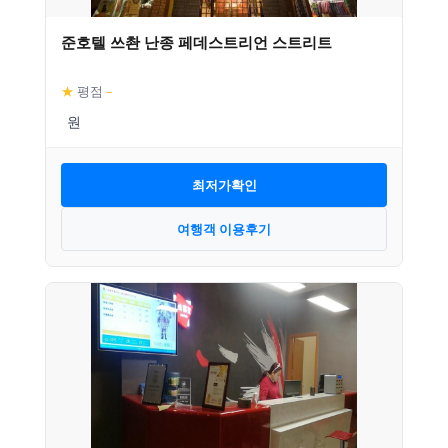
준호텔 쓰촨 난종 페데스트리언 스트리트
★
평점
–
최저가확인
여행객 이용후기