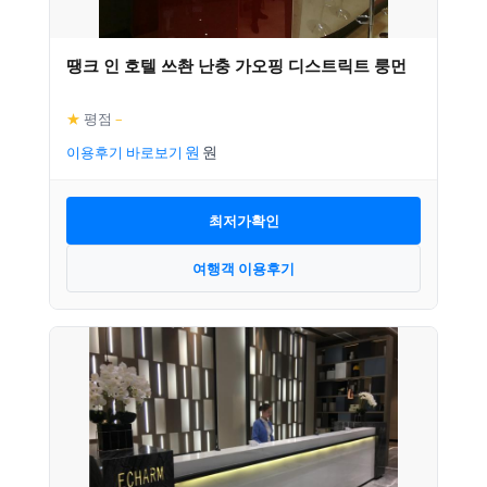
땡크 인 호텔 쓰촨 난충 가오핑 디스트릭트 룽먼
★
평점
–
이용후기 바로보기
최저가확인
여행객 이용후기