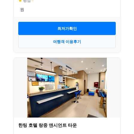
★
평점
–
최저가확인
여행객 이용후기
한팅 호텔 랑중 앤시언트 타운