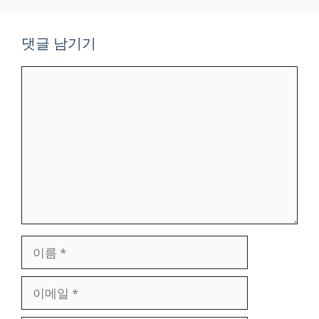
댓글 남기기
댓
글
이
름
이
메