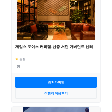
제임스 조이스 커피텔-난충 서던 거버먼트 센터
★
평점
–
최저가확인
여행객 이용후기