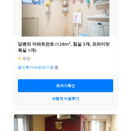
딩볜의 아파트먼트 (128m², 침실 3개, 프라이빗
욕실 1개)
★
평점
–
할인특가 바로보기
최저가확인
여행객 이용후기