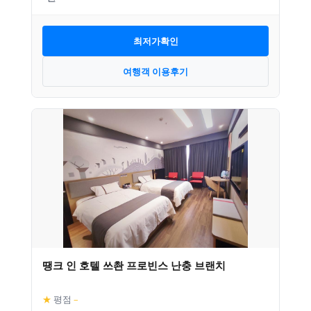
최저가확인
여행객 이용후기
땡크 인 호텔 쓰촨 프로빈스 난충 브랜치
★
평점
–