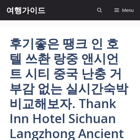
컨
여행가이드
Menu
텐
츠
로
건
후기좋은 땡크 인 호
너
뛰
텔 쓰촨 랑중 앤시언
기
트 시티 중국 난충 거
부감 없는 실시간숙박
비교해보자. Thank
Inn Hotel Sichuan
Langzhong Ancient