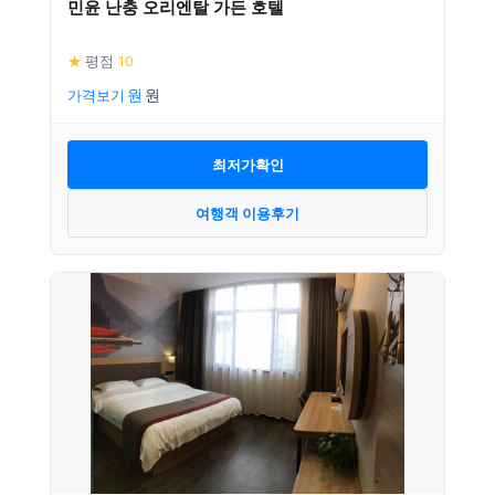
민윤 난충 오리엔탈 가든 호텔
★
평점
10
가격보기
최저가확인
여행객 이용후기