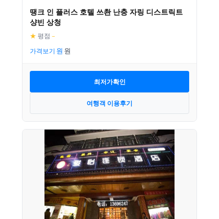
땡크 인 플러스 호텔 쓰촨 난충 자링 디스트릭트
샹빈 상청
★
평점
–
가격보기
최저가확인
여행객 이용후기