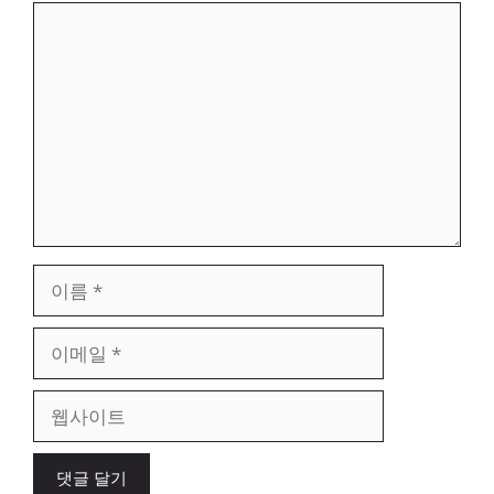
댓
글
이
름
이
메
일
웹
사
이
트