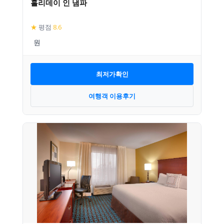
홀리데이 인 냄파
★
평점
8.6
최저가확인
여행객 이용후기