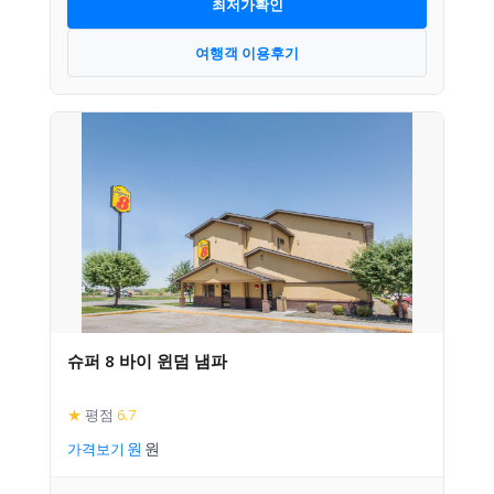
최저가확인
여행객 이용후기
슈퍼 8 바이 윈덤 냄파
★
평점
6.7
가격보기