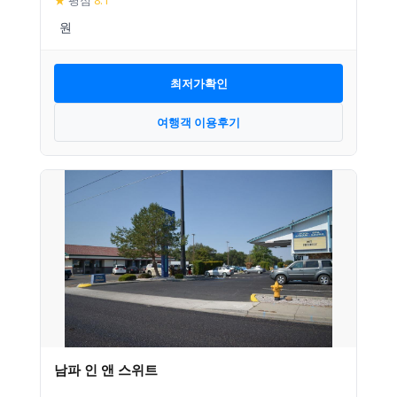
★
평점
8.1
최저가확인
여행객 이용후기
남파 인 앤 스위트