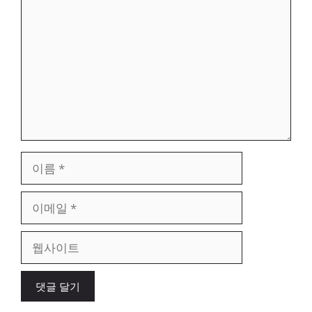
글
이
름
이
메
일
웹
사
이
트