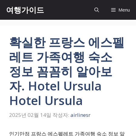
컨
여행가이드
Menu
텐
츠
로
건
확실한 프랑스 에스펠
너
뛰
레트 가족여행 숙소
기
정보 꼼꼼히 알아보
자. Hotel Ursula
Hotel Ursula
2025년 02월 14일
작성자:
airlinesr
인기만점 프랑스 에스펠레트 가족여행 숙소 정보 알