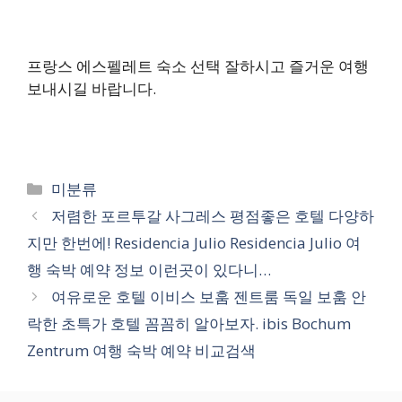
프랑스 에스펠레트 숙소 선택 잘하시고 즐거운 여행
보내시길 바랍니다.
카
미분류
테
저렴한 포르투갈 사그레스 평점좋은 호텔 다양하
고
지만 한번에! Residencia Julio Residencia Julio 여
리
행 숙박 예약 정보 이런곳이 있다니…
여유로운 호텔 이비스 보훔 젠트룸 독일 보훔 안
락한 초특가 호텔 꼼꼼히 알아보자. ibis Bochum
Zentrum 여행 숙박 예약 비교검색