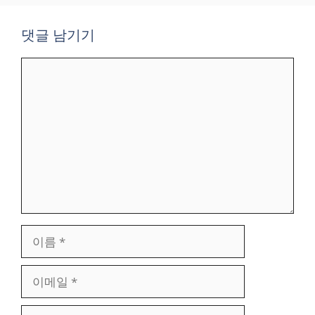
댓글 남기기
댓
글
이
름
이
메
일
웹