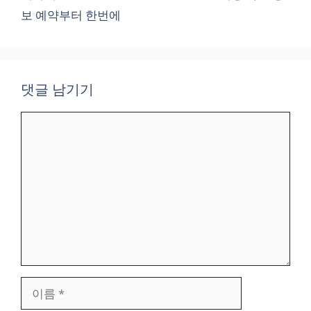
보 예약부터 한번에
댓글 남기기
댓
글
이
름