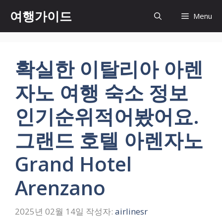
컨
여행가이드
Menu
텐
츠
로
건
확실한 이탈리아 아렌
너
뛰
자노 여행 숙소 정보
기
인기순위적어봤어요.
그랜드 호텔 아렌자노
Grand Hotel
Arenzano
2025년 02월 14일
작성자:
airlinesr