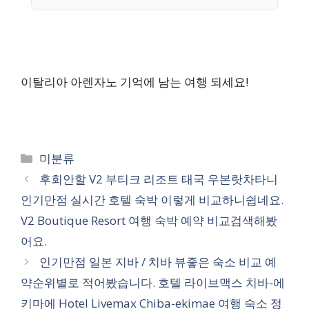
이탈리아 아렌자노 기억에 남는 여행 되세요!
카
미분류
테
후회안할 V2 부티크 리조트 태국 우본랏차타니
고
인기만점 실시간 호텔 숙박 이렇게 비교하니쉽네요.
리
V2 Boutique Resort 여행 숙박 예약 비교검색해봤
어요.
인기만점 일본 지바 / 치바 뷰좋은 숙소 비교 예
약순위별로 적어봤습니다. 호텔 라이브맥스 치바-에
키마에 Hotel Livemax Chiba-ekimae 여행 숙소 정