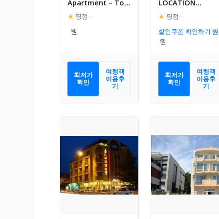
Apartment – Top
LOCATION
center of Burgas
APARTMENT
★
평점
–
★
평점
–
WITH PARKING
할인쿠폰 확인하기
여행객
여행객
최저가
최저가
이용후
이용후
확인
확인
기
기