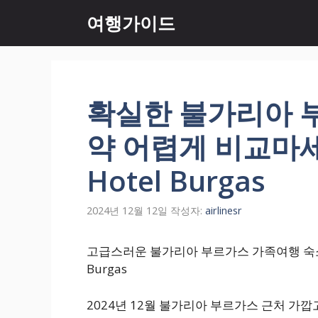
컨
여행가이드
텐
츠
로
건
너
확실한 불가리아 
뛰
기
약 어렵게 비교마세
Hotel Burgas
2024년 12월 12일
작성자:
airlinesr
고급스러운 불가리아 부르가스 가족여행 숙소 
Burgas
2024년 12월 불가리아 부르가스 근처 가