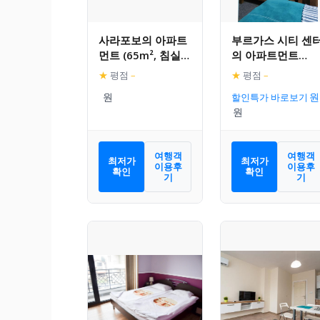
사라포보의 아파트
부르가스 시티 센
먼트 (65m², 침실 1
의 아파트먼트
개, 프라이빗 욕실 1
(70m², 침실 1개,
★
평점
–
★
평점
–
개)
프라이빗 욕실 1개
할인특가 바로보기
여행객
여행객
최저가
최저가
이용후
이용후
확인
확인
기
기