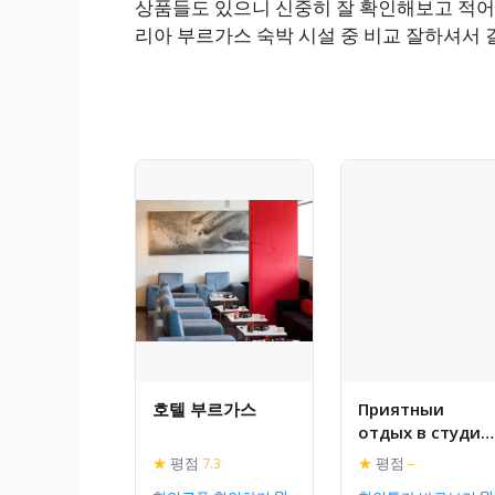
상품들도 있으니 신중히 잘 확인해보고 적어봅
리아 부르가스 숙박 시설 중 비교 잘하셔서 
호텔 부르가스
Приятныи
отдых в студии
на море в
★
평점
7.3
★
평점
–
Сарафово