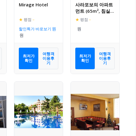
Mirage Hotel
사라포보의 아파트
먼트 (65m², 침실 1
개, 프라이빗 욕실 1
★
평점
–
★
평점
–
개)
할인특가 바로보기
여행객
여행객
최저가
최저가
이용후
이용후
확인
확인
기
기