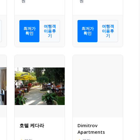
여행객
여행객
최저가
최저가
이용후
이용후
확인
확인
기
기
호텔 케다라
Dimitrov
Apartments