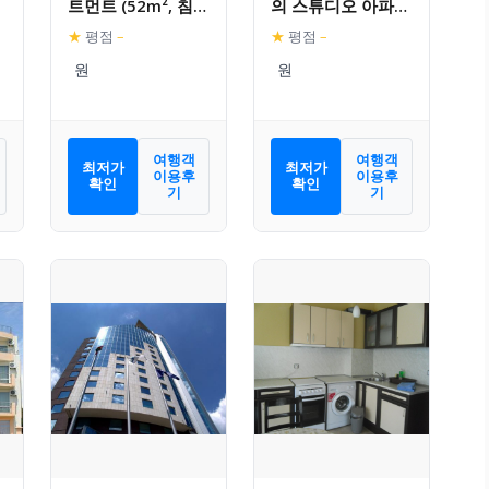
트먼트 (52m², 침실
의 스튜디오 아파트
1개, 프라이빗 욕실
먼트 (35m², 프라이
★
평점
–
★
평점
–
1개)
빗 욕실 0개)
여행객
여행객
최저가
최저가
이용후
이용후
확인
확인
기
기