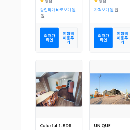
★
평점
–
★
평점
–
할인특가 바로보기
가격보기
여행객
여행객
최저가
최저가
이용후
이용후
확인
확인
기
기
Colorful 1-BDR
UNIQUE