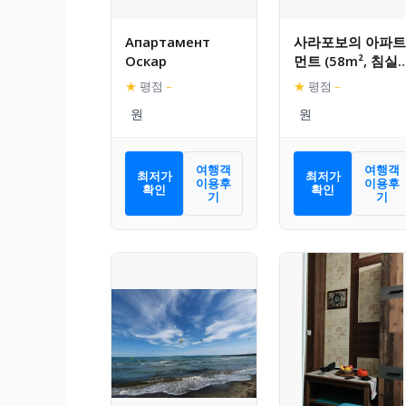
Апартамент
사라포보의 아파트
Оскар
먼트 (58m², 침실 
개, 프라이빗 욕실 
★
평점
–
★
평점
–
개)
여행객
여행객
최저가
최저가
이용후
이용후
확인
확인
기
기