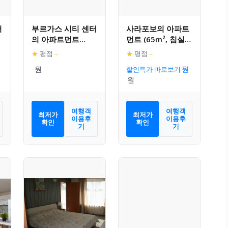
터
부르가스 시티 센터
사라포보의 아파트
의 아파트먼트
먼트 (65m², 침실 1
(72m², 침실 1개,
개, 프라이빗 욕실 1
★
평점
–
★
평점
–
)
프라이빗 욕실 1개)
개)
할인특가 바로보기
여행객
여행객
최저가
최저가
이용후
이용후
확인
확인
기
기