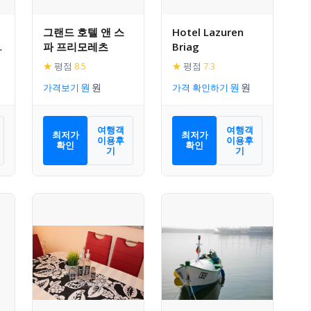
그랜드 호텔 앤 스
Hotel Lazuren
1
파 프리모레츠
Briag
1
★
평점
8.5
★
평점
7.3
가격보기
가격 확인하기
여행객
여행객
최저가
최저가
이용후
이용후
확인
확인
기
기