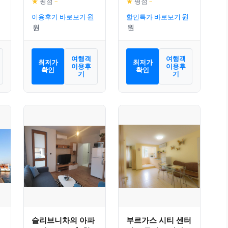
★
평점
–
★
평점
–
이용후기 바로보기
할인특가 바로보기
여행객
여행객
최저가
최저가
이용후
이용후
확인
확인
기
기
슬리브니차의 아파
부르가스 시티 센터