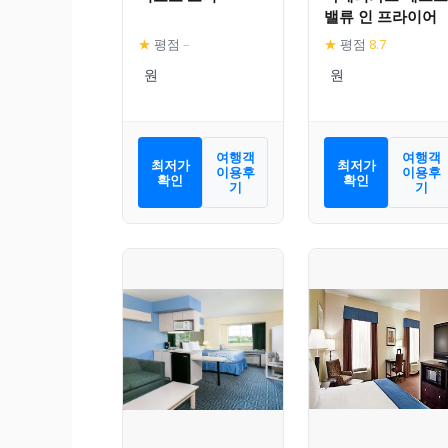
밸류 인 프라이어
★
평점
–
★
평점
8.7
여행객
여행객
최저가
최저가
이용후
이용후
확인
확인
기
기