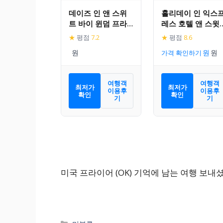
데이즈 인 앤 스위
홀리데이 인 익스
트 바이 윈덤 프라
레스 호텔 앤 스윗
이어
프라이어
★
평점
7.2
★
평점
8.6
가격 확인하기
여행객
여행객
최저가
최저가
이용후
이용후
확인
확인
기
기
미국 프라이어 (OK) 기억에 남는 여행 보내