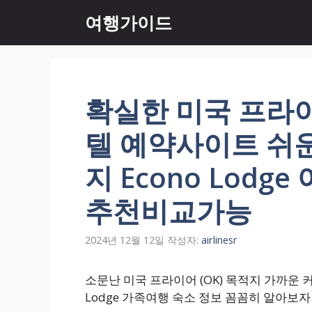
컨
여행가이드
텐
츠
로
건
너
확실한 미국 프라이
뛰
기
텔 예약사이트 쉬
지 Econo Lodg
추천비교가능
2024년 12월 12일
작성자:
airlinesr
소문난 미국 프라이어 (OK) 목적지 가까운 
Lodge 가족여행 숙소 정보 꼼꼼히 알아보자