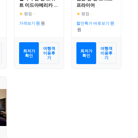
트 미드아메리카 인
프라이어
더스트리얼 파크 에
★
평점
–
★
평점
–
어리아
가격보기
할인특가 바로보기
여행객
여행객
최저가
최저가
이용후
이용후
확인
확인
기
기