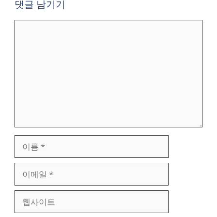
댓글 남기기
댓
글
이
름
이
메
일
웹
사