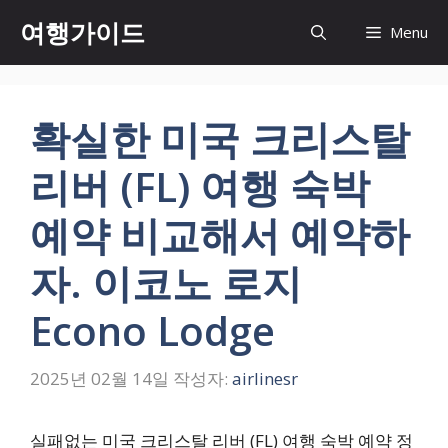
컨
여행가이드
Menu
텐
츠
로
건
확실한 미국 크리스탈
너
뛰
리버 (FL) 여행 숙박
기
예약 비교해서 예약하
자. 이코노 로지
Econo Lodge
2025년 02월 14일
작성자:
airlinesr
실패없는 미국 크리스탈 리버 (FL) 여행 숙박 예약 정