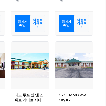
여행객
여행객
최저가
최저가
이용후
이용후
확인
확인
기
기
레드 루프 인 앤 스
OYO Hotel Cave
위트 케이브 시티
City KY