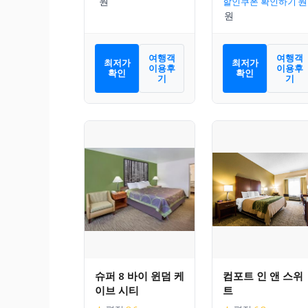
할인쿠폰 확인하기
여행객
여행객
최저가
최저가
이용후
이용후
확인
확인
기
기
슈퍼 8 바이 윈덤 케
컴포트 인 앤 스위
이브 시티
트