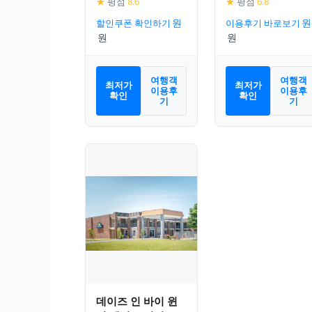
★
평점
8.6
★
평점
6.8
할인쿠폰 확인하기
이용후기 바로보기
여행객
여행객
최저가
최저가
이용후
이용후
확인
확인
기
기
데이즈 인 바이 윈