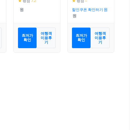
★
평점
7.2
★
평점
–
할인쿠폰 확인하기
여행객
여행객
최저가
최저가
이용후
이용후
확인
확인
기
기