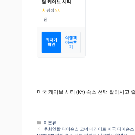
덤 케이브 시티
★
평점
9.8
여행객
최저가
이용후
확인
기
미국 케이브 시티 (KY) 숙소 선택 잘하시고
카
미분류
테
후회안할 타이슨스 코너 메리어트 미국 타이슨스 (VA
고