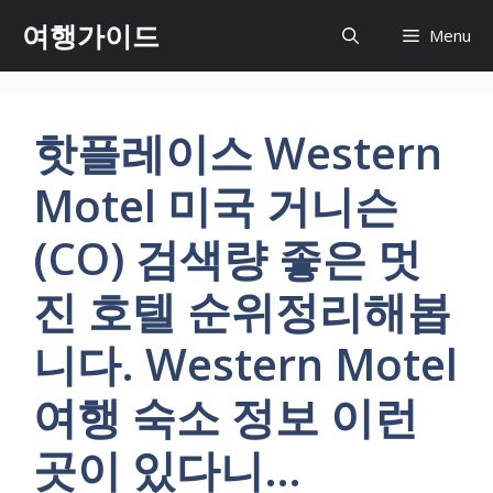
컨
여행가이드
Menu
텐
츠
로
건
핫플레이스 Western
너
뛰
Motel 미국 거니슨
기
(CO) 검색량 좋은 멋
진 호텔 순위정리해봅
니다. Western Motel
여행 숙소 정보 이런
곳이 있다니…