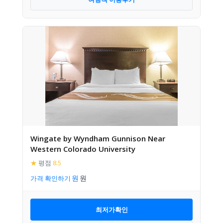
Wingate by Wyndham Gunnison Near
Western Colorado University
★
평점
8.5
가격 확인하기
최저가확인