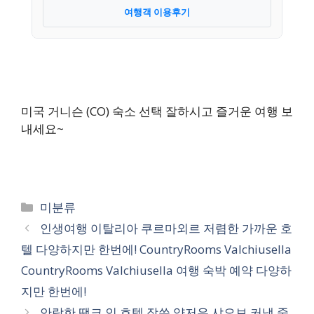
여행객 이용후기
미국 거니슨 (CO) 숙소 선택 잘하시고 즐거운 여행 보
내세요~
카
미분류
테
인생여행 이탈리아 쿠르마외르 저렴한 가까운 호
고
텔 다양하지만 한번에! CountryRooms Valchiusella
리
CountryRooms Valchiusella 여행 숙박 예약 다양하
지만 한번에!
안락한 땡크 인 호텔 장쑤 양저우 샤오보 커낼 중