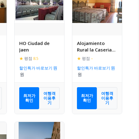
HO Ciudad de
Alojamiento
Jaen
Rural la Caseria
de Piedra
★
평점
8.5
★
평점
–
Restaurante
할인특가 바로보기
할인특가 바로보기
여행객
여행객
최저가
최저가
이용후
이용후
확인
확인
기
기