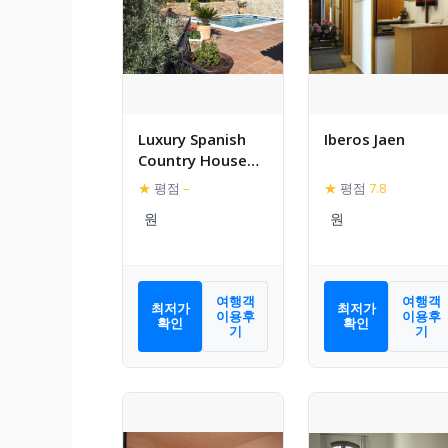
Luxury Spanish
Iberos Jaen
Country House
close to Granada
★
평점
–
★
평점
7.8
& Sierra Nevada
여행객
여행객
최저가
최저가
이용후
이용후
확인
확인
기
기