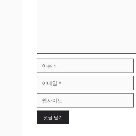
이
름
이
메
일
웹
사
이
트