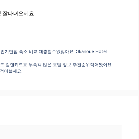
행 잘다녀오세요.
만점 숙소 비교 대충할수없잖아요. Okanoue Hotel
트리아 상트 갈렌키르흐 투숙객 많은 호텔 정보 추천순위적어봤어요.
위 적어볼께요.