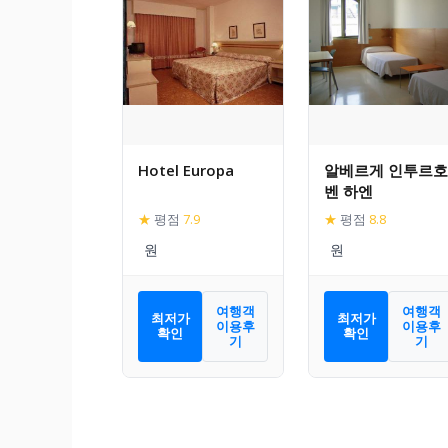
Hotel Europa
알베르게 인투르호
벤 하엔
★
평점
7.9
★
평점
8.8
여행객
여행객
최저가
최저가
이용후
이용후
확인
확인
기
기