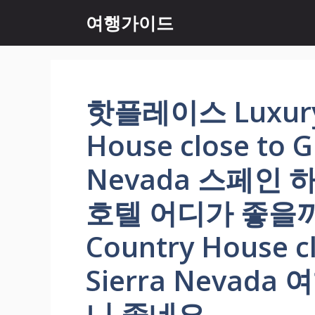
컨
여행가이드
텐
츠
로
건
너
핫플레이스 Luxury 
뛰
기
House close to G
Nevada 스페인
호텔 어디가 좋을까? 
Country House c
Sierra Nevad
니 좋네요.