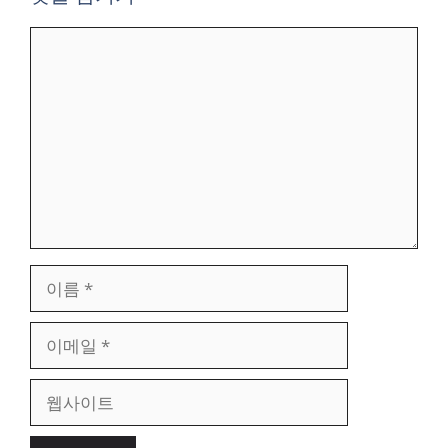
댓
글
이
름
이
메
일
웹
사
이