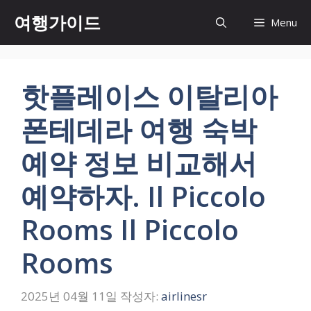
컨
여행가이드
Menu
텐
츠
로
건
핫플레이스 이탈리아
너
뛰
폰테데라 여행 숙박
기
예약 정보 비교해서
예약하자. Il Piccolo
Rooms Il Piccolo
Rooms
2025년 04월 11일
작성자:
airlinesr