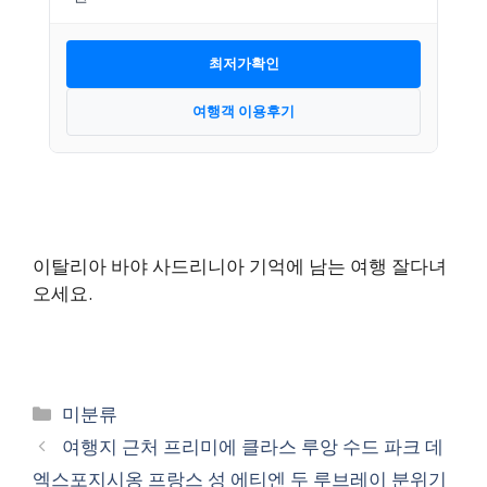
최저가확인
여행객 이용후기
이탈리아 바야 사드리니아 기억에 남는 여행 잘다녀
오세요.
카
미분류
테
여행지 근처 프리미에 클라스 루앙 수드 파크 데
고
엑스포지시옹 프랑스 성 에티엔 두 루브레이 분위기