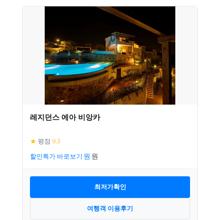
레지던스 에아 비앙카
★
평점
9.3
할인특가 바로보기
최저가확인
여행객 이용후기