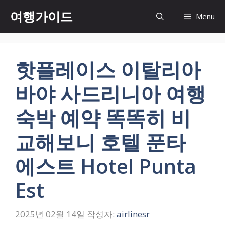
컨
여행가이드
Menu
텐
츠
로
건
핫플레이스 이탈리아
너
뛰
바야 사드리니아 여행
기
숙박 예약 똑똑히 비
교해보니 호텔 푼타
에스트 Hotel Punta
Est
2025년 02월 14일
작성자:
airlinesr