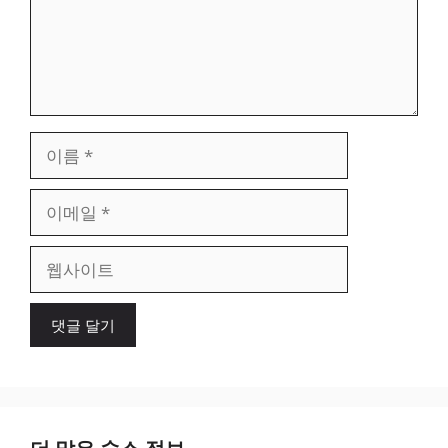
이
름
이
메
일
웹
사
이
트