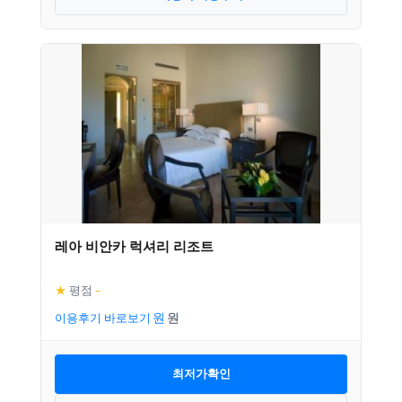
레아 비안카 럭셔리 리조트
★
평점
–
이용후기 바로보기
최저가확인