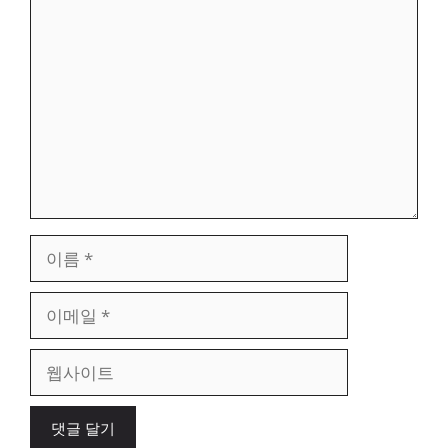
댓
글
이
름
이
메
일
웹
사
이
트