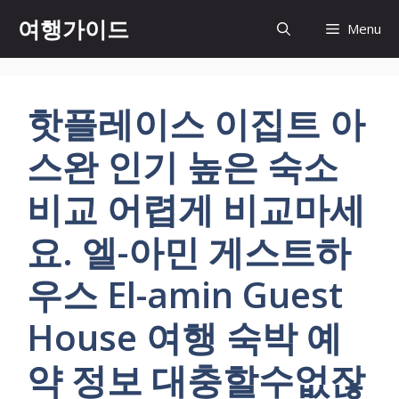
컨
여행가이드
Menu
텐
츠
로
건
핫플레이스 이집트 아
너
뛰
스완 인기 높은 숙소
기
비교 어렵게 비교마세
요. 엘-아민 게스트하
우스 El-amin Guest
House 여행 숙박 예
약 정보 대충할수없잖