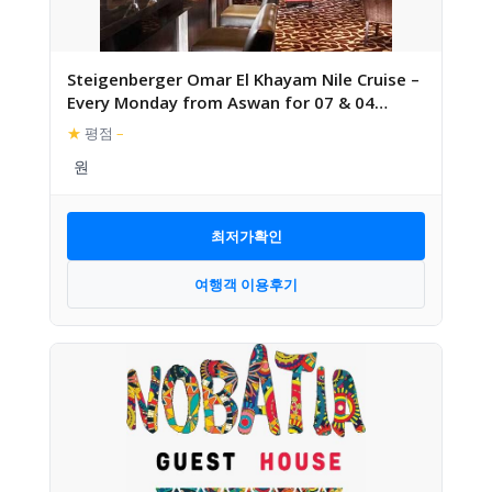
Steigenberger Omar El Khayam Nile Cruise –
Every Monday from Aswan for 07 & 04
Nights – Every Friday
★
평점
–
최저가확인
여행객 이용후기