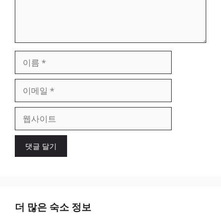
이
름
이
메
일
웹
사
이
트
더 많은 숙소 정보