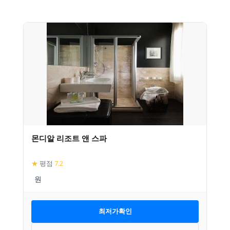
몬디알 리조트 앤 스파
★
평점
7.2
최저가확인