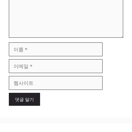
이
름
이
메
일
웹
사
이
트