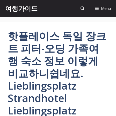
컨
여행가이드
Menu
텐
츠
로
건
핫플레이스 독일 장크
너
뛰
트 피터-오딩 가족여
기
행 숙소 정보 이렇게
비교하니쉽네요.
Lieblingsplatz
Strandhotel
Lieblingsplatz