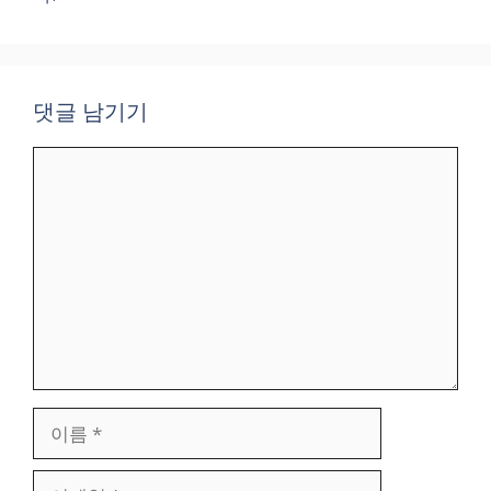
댓글 남기기
댓
글
이
름
이