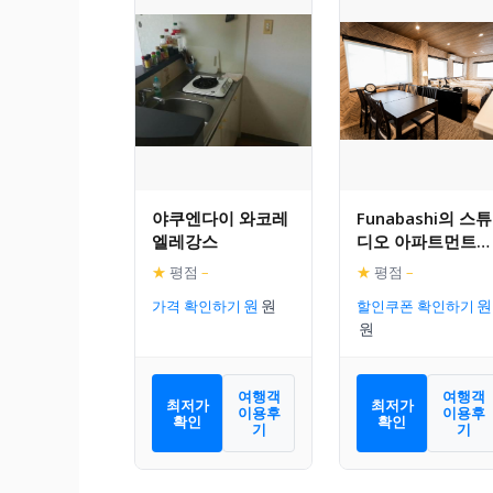
야쿠엔다이 와코레
Funabashi의 스튜
엘레강스
디오 아파트먼트
(50m², 프라이빗 
★
평점
–
★
평점
–
실 1개)
가격 확인하기
할인쿠폰 확인하기
여행객
여행객
최저가
최저가
이용후
이용후
확인
확인
기
기