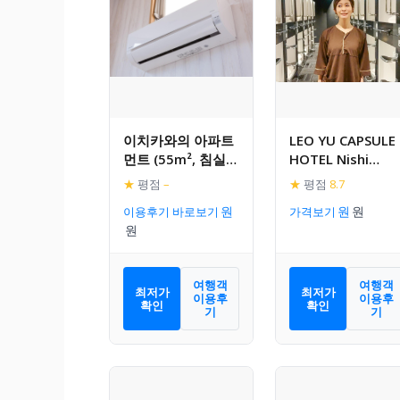
이치카와의 아파트
LEO YU CAPSULE
먼트 (55m², 침실 2
HOTEL Nishi
개, 프라이빗 욕실 1
Funabashi
★
평점
–
★
평점
8.7
개)
이용후기 바로보기
가격보기
여행객
여행객
최저가
최저가
이용후
이용후
확인
확인
기
기