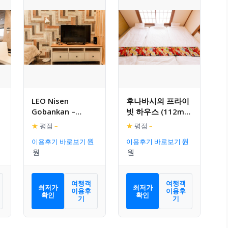
LEO Nisen
후나바시의 프라이
Gobankan –
빗 하우스 (112m²,
욕
Vacation STAY
침실 4개, 프라이빗
★
평점
–
★
평점
–
93050
욕실 1개)
이용후기 바로보기
이용후기 바로보기
여행객
여행객
최저가
최저가
이용후
이용후
확인
확인
기
기