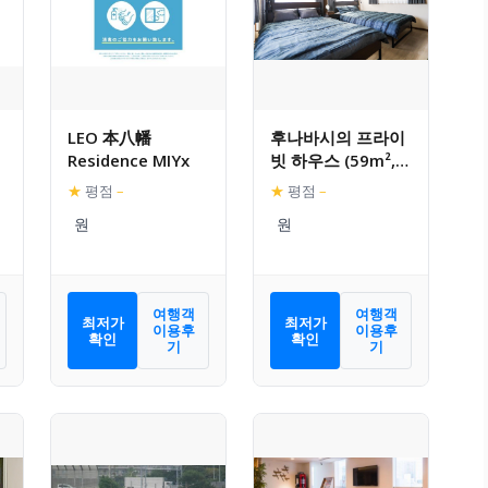
LEO 本八幡
후나바시의 프라이
Residence MIYx
빗 하우스 (59m²,
침실 2개, 프라이빗
★
평점
–
★
평점
–
욕실 1개)
여행객
여행객
최저가
최저가
이용후
이용후
확인
확인
기
기