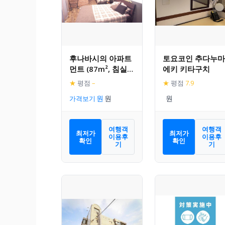
후나바시의 아파트
토요코인 추다누마
먼트 (87m², 침실 2
에키 키타구치
개, 프라이빗 욕실 1
★
평점
–
★
평점
7.9
개)
가격보기
여행객
여행객
최저가
최저가
이용후
이용후
확인
확인
기
기