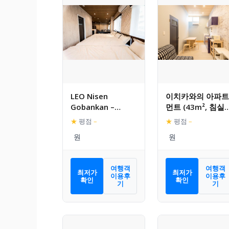
LEO Nisen
이치카와의 아파트
Gobankan –
먼트 (43m², 침실 
Vacation STAY
개, 프라이빗 욕실 
★
평점
–
★
평점
–
93056
개)
여행객
여행객
최저가
최저가
이용후
이용후
확인
확인
기
기