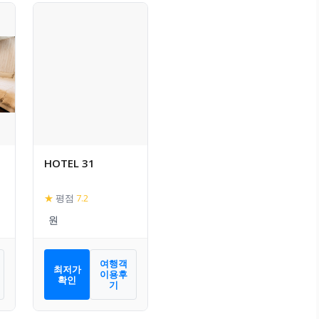
HOTEL 31
욕
★
평점
7.2
여행객
최저가
이용후
확인
기