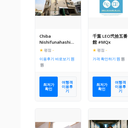
Chiba
千葉 LEO弐拾五番
Nishifunahashi
館 #MQx
Residence MU1 /
★
평점
–
★
평점
–
Vacation STAY
이용후기 바로보기
가격 확인하기
80498
여행객
여행객
최저가
최저가
이용후
이용후
확인
확인
기
기