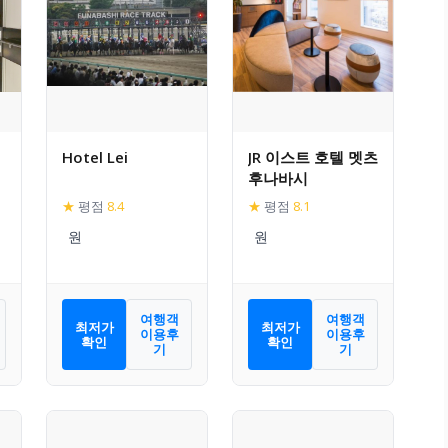
Hotel Lei
JR 이스트 호텔 멧츠
후나바시
★
평점
8.4
★
평점
8.1
여행객
여행객
최저가
최저가
이용후
이용후
확인
확인
기
기