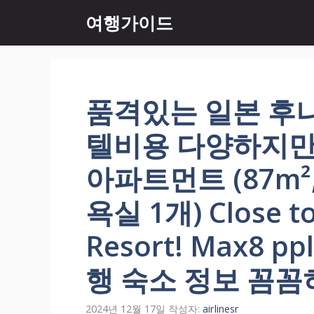
컨
여행가이드
텐
츠
로
건
너
품격있는 일본 후
뛰
기
텔비용 다양하지만
아파트먼트 (87m²
욕실 1개) Close to
Resort! Max8 p
행 숙소 정보 꼼꼼
2024년 12월 17일
작성자:
airlinesr