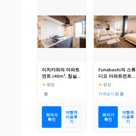
이치카와의 아파트
Funabashi의 스튜
먼트 (40m², 침실 1
디오 아파트먼트
개, 프라이빗 욕실 1
(50m², 프라이빗 
★
평점
–
★
평점
–
개)
실 1개)
가격보기
여행객
여행객
최저가
최저가
이용후
이용후
확인
확인
기
기