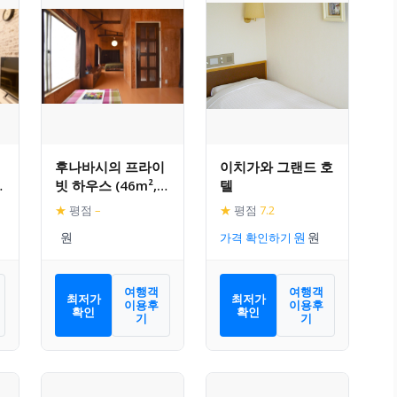
후나바시의 프라이
이치가와 그랜드 호
1
빗 하우스 (46m²,
텔
1
침실 1개, 프라이빗
★
평점
–
★
평점
7.2
욕실 1개)
가격 확인하기
여행객
여행객
최저가
최저가
이용후
이용후
확인
확인
기
기