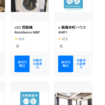
LEO 西船橋
o 船橋本町ハウス
Residence MBF
#MF1
★
평점
–
★
평점
–
여행객
여행객
최저가
최저가
이용후
이용후
확인
확인
기
기