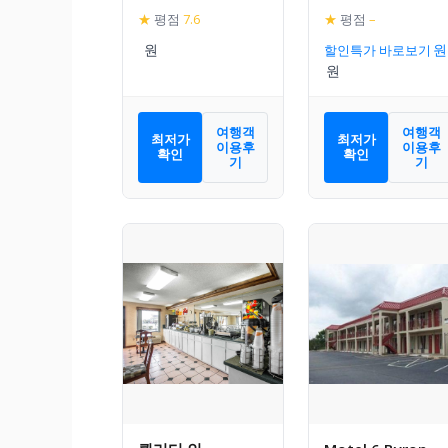
★
평점
7.6
★
평점
–
할인특가 바로보기
여행객
여행객
최저가
최저가
이용후
이용후
확인
확인
기
기