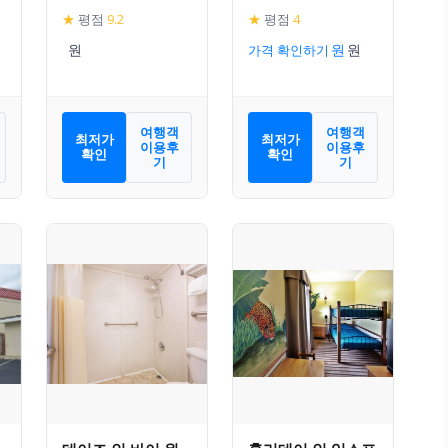
★
평점
9.2
★
평점
4
가격 확인하기
여행객
여행객
최저가
최저가
이용후
이용후
확인
확인
기
기