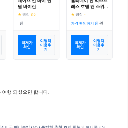
데이즈 인 바이 윈
홀리데이 인 익스프
덤 바이런
레스 호텔 앤 스위
트 바이런
★
평점
8.6
★
평점
–
가격 확인하기
여행객
여행객
최저가
최저가
이용후
이용후
확인
확인
기
기
운 여행 되셨으면 합니다.
tesville 미국 베이츠빌 (MS) 특별한 추천 호텔 한눈에 보니좋네요.