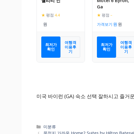
퀄리티 인
Motel 6 Byron,
Ga
★
평점
4.4
★
평점
–
가격보기
여행객
여행객
최저가
최저가
이용후
이용후
확인
확인
기
기
미국 바이런 (GA) 숙소 선택 잘하시고 즐거
카
미분류
테
목적지 가까운 Home2 Suites by Hilton Ba