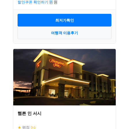
할인쿠폰 확인하기
최저가확인
여행객 이용후기
햄튼 인 서시
★
평점
9.6