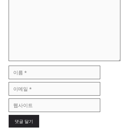
댓
글
이
름
이
메
일
웹
사
이
트