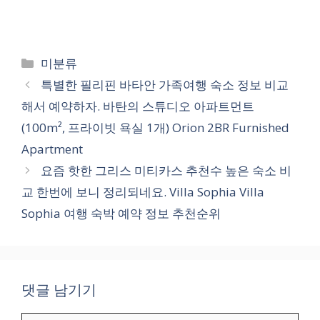
카
미분류
테
특별한 필리핀 바타안 가족여행 숙소 정보 비교
고
해서 예약하자. 바탄의 스튜디오 아파트먼트
리
(100m², 프라이빗 욕실 1개) Orion 2BR Furnished
Apartment
요즘 핫한 그리스 미티카스 추천수 높은 숙소 비
교 한번에 보니 정리되네요. Villa Sophia Villa
Sophia 여행 숙박 예약 정보 추천순위
댓글 남기기