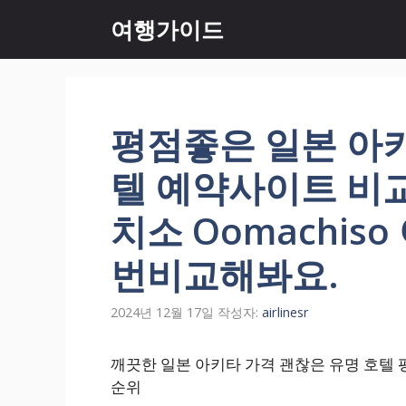
컨
여행가이드
텐
츠
로
건
너
평점좋은 일본 아
뛰
기
텔 예약사이트 비
치소 Oomachis
번비교해봐요.
2024년 12월 17일
작성자:
airlinesr
깨끗한 일본 아키타 가격 괜찮은 유명 호텔 평
순위