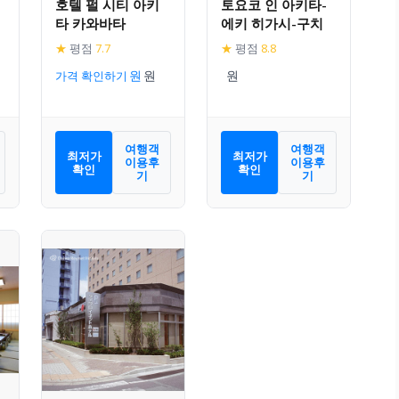
호텔 펄 시티 아키
토요코 인 아키타-
타 카와바타
에키 히가시-구치
★
평점
7.7
★
평점
8.8
가격 확인하기
여행객
여행객
최저가
최저가
이용후
이용후
확인
확인
기
기