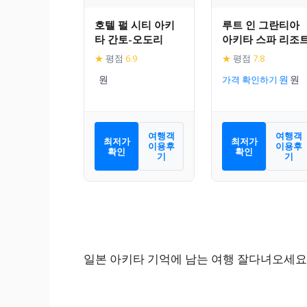
호텔 펄 시티 아키
루트 인 그란티아
타 간토-오도리
아키타 스파 리조
★
평점
6.9
★
평점
7.8
가격 확인하기
여행객
여행객
최저가
최저가
이용후
이용후
확인
확인
기
기
일본 아키타 기억에 남는 여행 잘다녀오세요