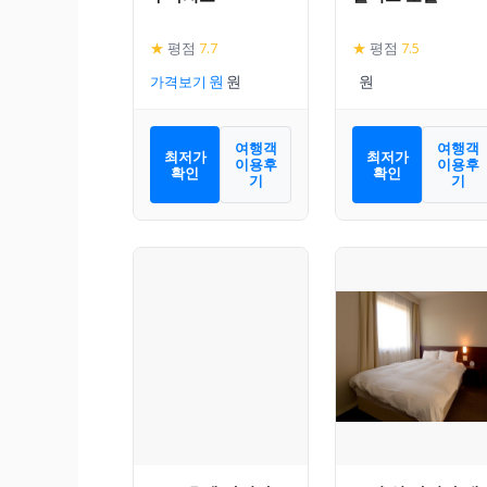
★
평점
7.7
★
평점
7.5
가격보기
여행객
여행객
최저가
최저가
이용후
이용후
확인
확인
기
기