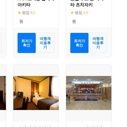
아키타
타 츠치자키
★
평점
8.3
★
평점
6.9
여행객
여행객
최저가
최저가
이용후
이용후
확인
확인
기
기