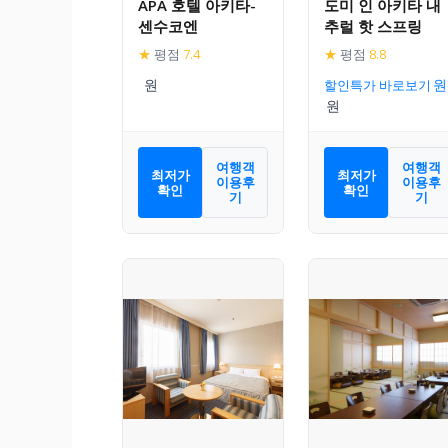
APA 호텔 아키타-
도미 인 아키타 내
센수코엔
추럴 핫 스프링
★
평점
7.4
★
평점
8.8
할인특가 바로보기
여행객
여행객
최저가
최저가
이용후
이용후
확인
확인
기
기