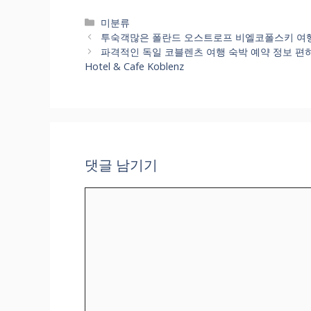
카
미분류
테
투숙객많은 폴란드 오스트로프 비엘코폴스키 여행 숙박 
고
파격적인 독일 코블렌츠 여행 숙박 예약 정보 편하게 비교가 
리
Hotel & Cafe Koblenz
댓글 남기기
댓
글