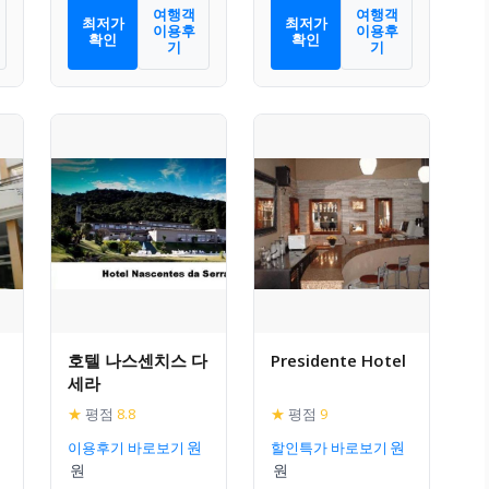
여행객
여행객
최저가
최저가
이용후
이용후
확인
확인
기
기
호텔 나스센치스 다
Presidente Hotel
세라
★
평점
8.8
★
평점
9
이용후기 바로보기
할인특가 바로보기