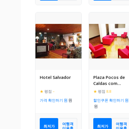
Hotel Salvador
Plaza Pocos de
Caldas com
Cortesia de 01
★
평점
–
★
평점
8.8
dia no Parque
가격 확인하기
할인쿠폰 확인하기
Walter World
여행객
여행객
최저가
최저가
이용후
이용후