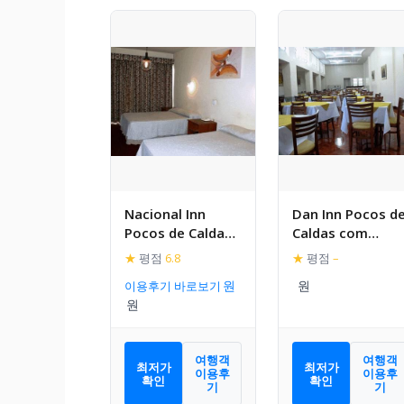
Nacional Inn
Dan Inn Pocos d
Pocos de Caldas
Caldas com
com Cortesia de
Cortesia de 01
★
평점
6.8
★
평점
–
01 dia no Parque
dia no Parque
이용후기 바로보기
Walter World
Walter World
여행객
여행객
최저가
최저가
이용후
이용후
확인
확인
기
기