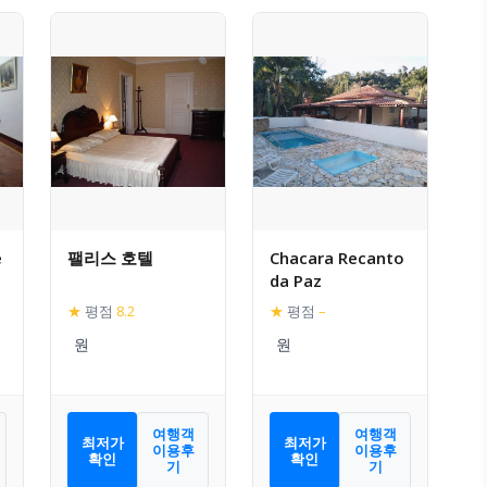
e
팰리스 호텔
Chacara Recanto
da Paz
★
평점
8.2
★
평점
–
여행객
여행객
최저가
최저가
이용후
이용후
확인
확인
기
기