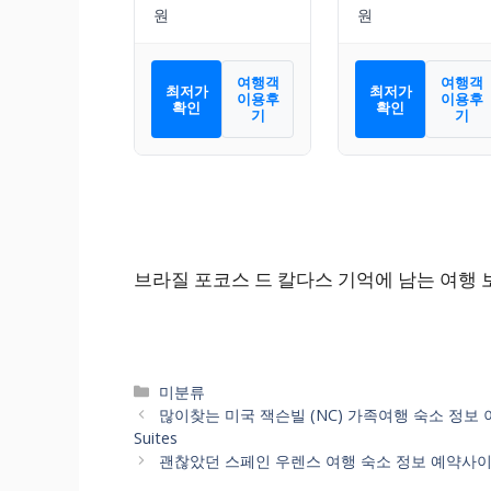
여행객
여행객
최저가
최저가
이용후
이용후
확인
확인
기
기
브라질 포코스 드 칼다스 기억에 남는 여행 
카
미분류
테
많이찾는 미국 잭슨빌 (NC) 가족여행 숙소 정보 이
고
Suites
리
괜찮았던 스페인 우렌스 여행 숙소 정보 예약사이트로 보자. 