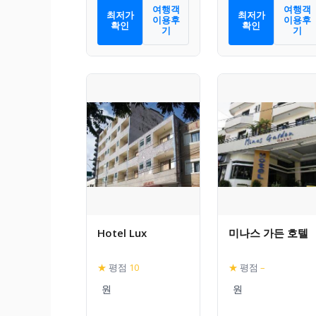
여행객
여행객
최저가
최저가
이용후
이용후
확인
확인
기
기
Hotel Lux
미나스 가든 호텔
★
평점
10
★
평점
–