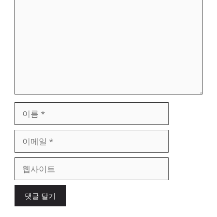
글
이
름
이
메
일
웹
사
이
트