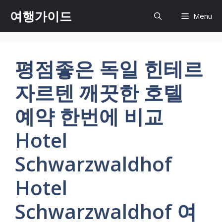
컨
여행가이드
Menu
텐
츠
로
건
평점좋은 독일 힌테르
너
뛰
자르텐 깨끗한 호텔
기
예약 한번에 비교
Hotel
Schwarzwaldhof
Hotel
Schwarzwaldhof 여