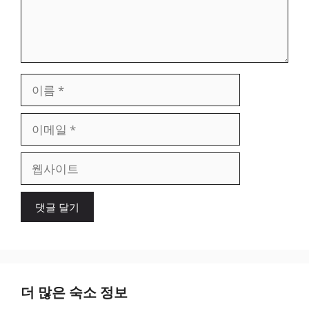
이
름
이
메
일
웹
사
이
트
더 많은 숙소 정보