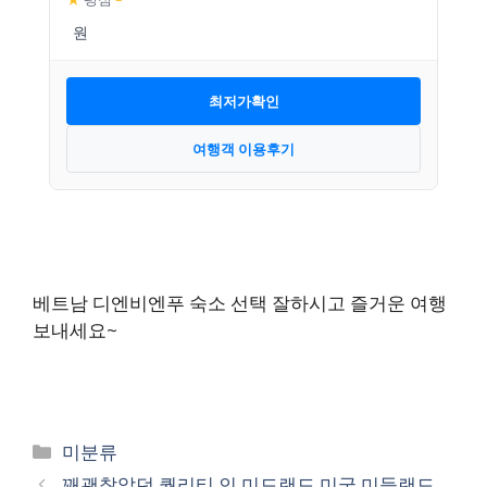
최저가확인
여행객 이용후기
베트남 디엔비엔푸 숙소 선택 잘하시고 즐거운 여행
보내세요~
카
미분류
테
꽤괜찮았던 퀄리티 인 미드랜드 미국 미들랜드