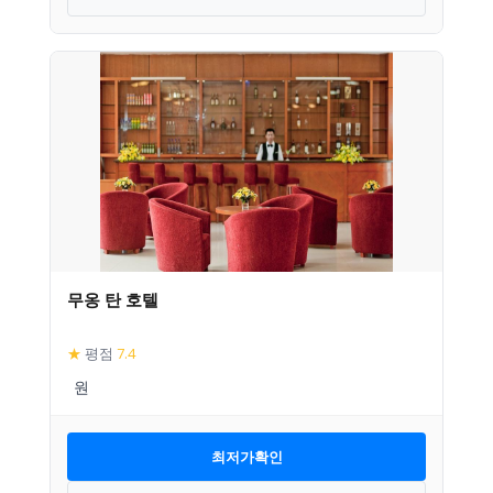
무옹 탄 호텔
★
평점
7.4
최저가확인