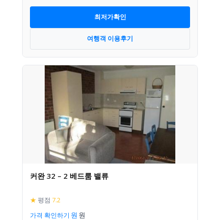
최저가확인
여행객 이용후기
커완 32 – 2 베드룸 밸류
★
평점
7.2
가격 확인하기