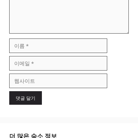
이
름
이
메
일
웹
사
이
트
더 많은 숙소 정보