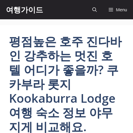
컨
여행가이드
Menu
텐
츠
로
건
평점높은 호주 진다바
너
뛰
인 강추하는 멋진 호
기
텔 어디가 좋을까? 쿠
카부라 롯지
Kookaburra Lodge
여행 숙소 정보 야무
지게 비교해요.