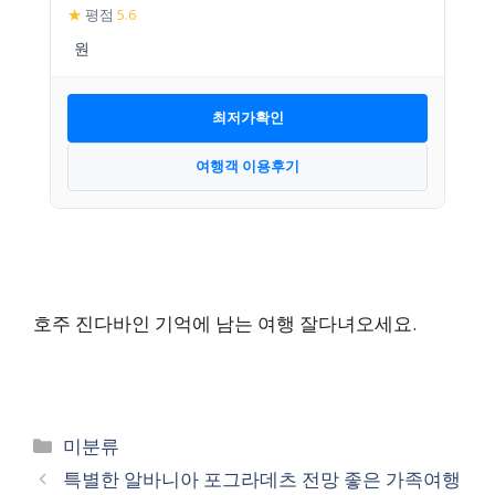
★
평점
5.6
최저가확인
여행객 이용후기
호주 진다바인 기억에 남는 여행 잘다녀오세요.
카
미분류
테
특별한 알바니아 포그라데츠 전망 좋은 가족여행