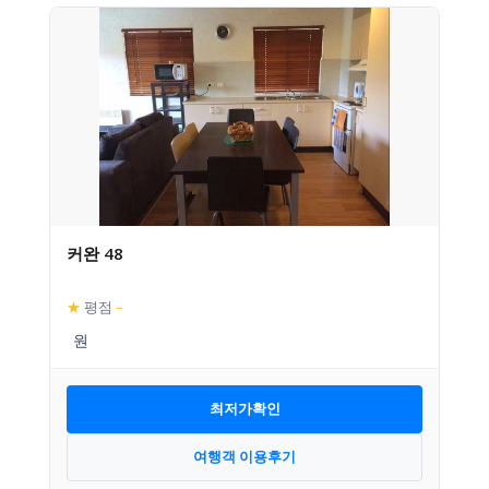
커완 48
★
평점
–
최저가확인
여행객 이용후기