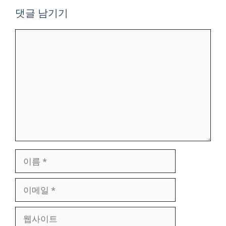
댓글 남기기
댓
글
이
름
이
메
일
웹
사