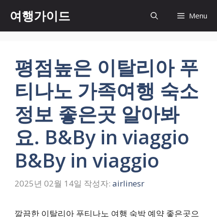
컨
여행가이드
Menu
텐
츠
로
건
평점높은 이탈리아 푸
너
뛰
티나노 가족여행 숙소
기
정보 좋은곳 알아봐
요. B&By in viaggio
B&By in viaggio
2025년 02월 14일
작성자:
airlinesr
깔끔한 이탈리아 푸티나노 여행 숙박 예약 좋은곳으