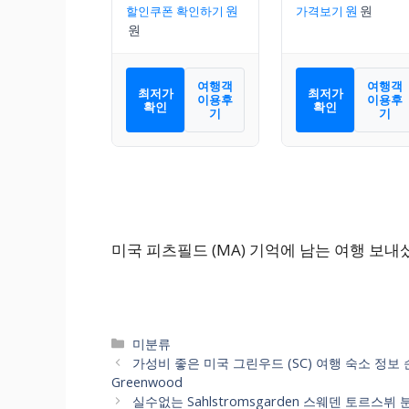
할인쿠폰 확인하기
가격보기
여행객
여행객
최저가
최저가
이용후
이용후
확인
확인
기
기
미국 피츠필드 (MA) 기억에 남는 여행 보내
카
미분류
테
가성비 좋은 미국 그린우드 (SC) 여행 숙소 정보 
고
Greenwood
리
실수없는 Sahlstromsgarden 스웨덴 토르스뷔 