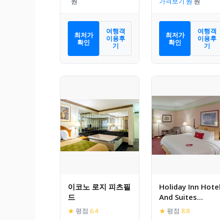
가격보기
여행객
여행객
최저가
최저가
이용후
이용후
확인
확인
기
기
이코노 로지 피츠필
Holiday Inn Hote
드
And Suites
Pittsfield-
★
평점
6.4
★
평점
8.8
Berkshires