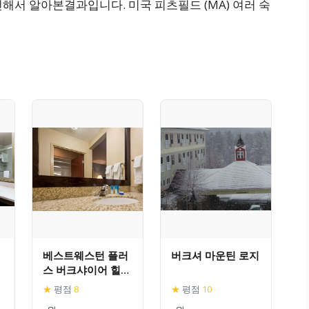
해서 알아본결과입니다. 미국 피츠필드 (MA) 여러 숙
베스트웨스턴 플러
버크셔 마운틴 로지
스 버크샤이어 힐즈
인 앤 스위트
★
평점
8
★
평점
10