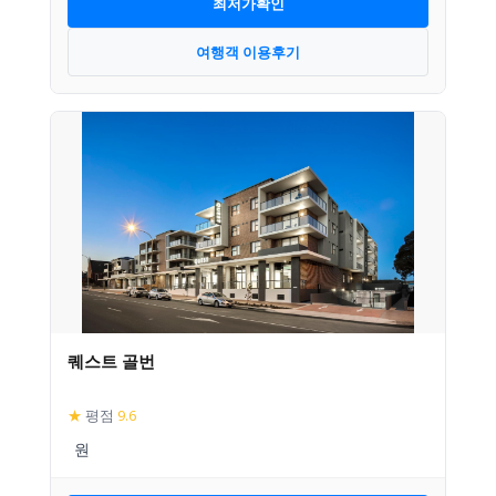
최저가확인
여행객 이용후기
퀘스트 골번
★
평점
9.6