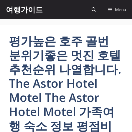
컨
여행가이드
Menu
텐
츠
로
건
평가높은 호주 골번
너
뛰
분위기좋은 멋진 호텔
기
추천순위 나열합니다.
The Astor Hotel
Motel The Astor
Hotel Motel 가족여
행 숙소 정보 평점비