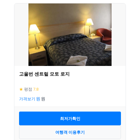
고울번 센트럴 모토 로지
★
평점
7.8
가격보기
최저가확인
여행객 이용후기