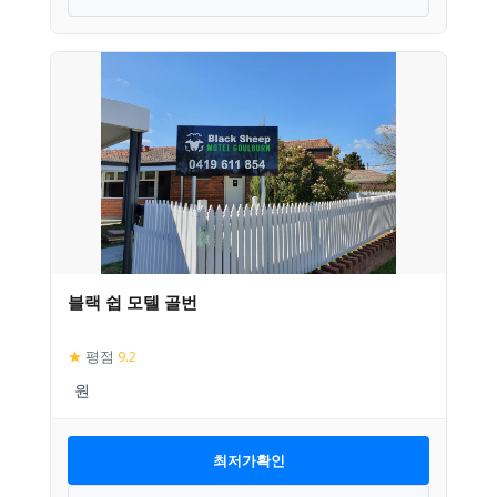
블랙 쉽 모텔 골번
★
평점
9.2
최저가확인