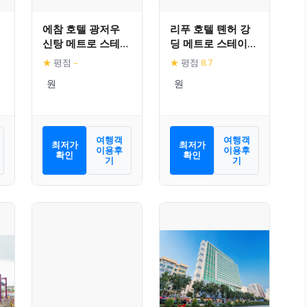
에참 호텔 광저우
리푸 호텔 톈허 강
신탕 메트로 스테이
딩 메트로 스테이션
션 선시티
광저우
★
평점
–
★
평점
8.7
여행객
여행객
최저가
최저가
이용후
이용후
확인
확인
기
기