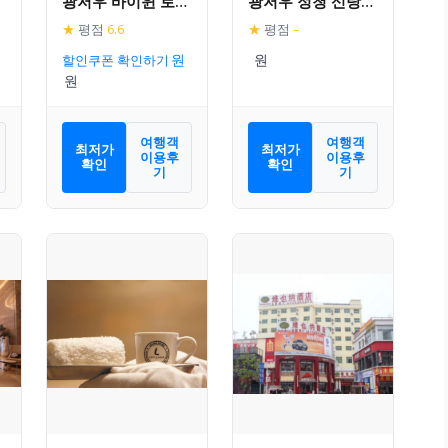
광저우 바이윈 로드
광저우 정청 신탕
브랜치
플라자
★
평점
6.6
★
평점
–
할인쿠폰 확인하기
여행객
여행객
최저가
최저가
이용후
이용후
확인
확인
기
기