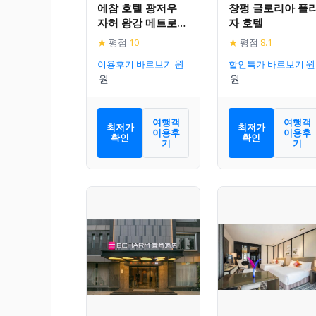
에참 호텔 광저우
창펑 글로리아 플
자허 왕강 메트로
자 호텔
스테이션
★
평점
10
★
평점
8.1
이용후기 바로보기
할인특가 바로보기
여행객
여행객
최저가
최저가
이용후
이용후
확인
확인
기
기