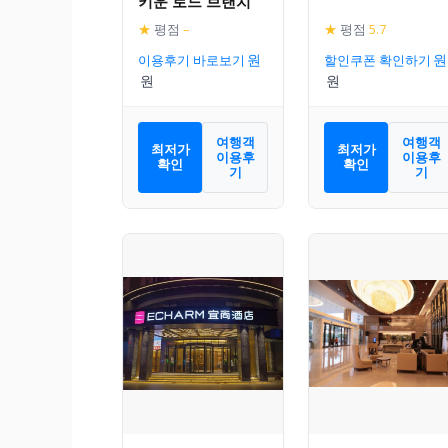
키운 로드 브랜치
★
평점
–
★
평점
5.7
이용후기 바로보기
할인쿠폰 확인하기
여행객
여행객
최저가
최저가
이용후
이용후
확인
확인
기
기