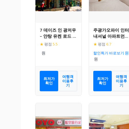
7 데이즈 인 광저우
주광가오파이 인터
– 얀탕 유켄 로드 브
내셔널 아파트먼트
랜치
호텔
★
평점
5.5
★
평점
6.7
할인특가 바로보기
여행객
여행객
최저가
최저가
이용후
이용후
확인
확인
기
기