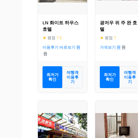
LN 화이트 하우스
광저우 위 주 완 호
호텔
텔
★
평점
7.3
★
평점
7
이용후기 바로보기
가격보기
여행객
여행객
최저가
최저가
이용후
이용후
확인
확인
기
기