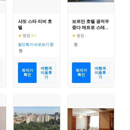
샤또 스타 리버 호
보르만 호텔 광저우
텔
중다 메트로 스테이
션 파저우 컨벤션
★
평점
8.1
★
평점
–
엑시비션
할인특가 바로보기
여행객
여행객
최저가
최저가
이용후
이용후
확인
확인
기
기