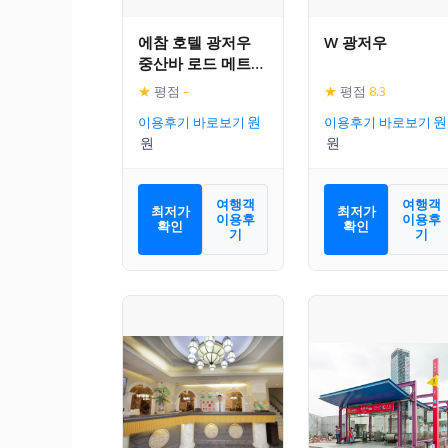
에참 호텔 광저우
W 광저우
중산바 로드 메트로
스테이션
★
평점
–
★
평점
8.3
이용후기 바로보기
이용후기 바로보기
여행객
여행객
최저가
최저가
이용후
이용후
확인
확인
기
기