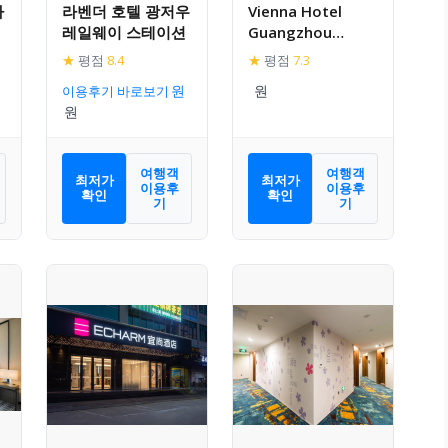
라
라벤더 호텔 광저우
Vienna Hotel
레일웨이 스테이션
Guangzhou
Baiyun
★
평점
8.4
★
평점
7.3
International
이용후기 바로보기
Airport Renhe
Metro Station
여행객
여행객
최저가
최저가
이용후
이용후
확인
확인
기
기