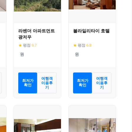
라벤더 아파트먼트
볼라일리타이 호텔
광저우
★
평점
9.7
★
평점
6.8
여행객
여행객
최저가
최저가
이용후
이용후
확인
확인
기
기