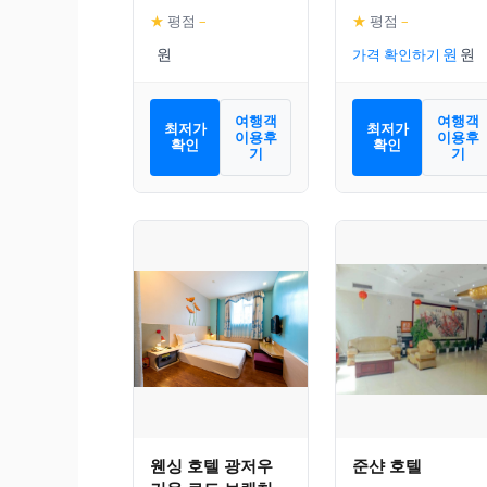
이션
★
평점
–
★
평점
–
가격 확인하기
여행객
여행객
최저가
최저가
이용후
이용후
확인
확인
기
기
웬싱 호텔 광저우
준샨 호텔