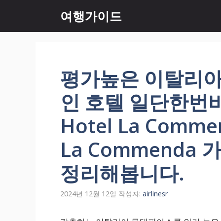
컨
여행가이드
텐
츠
로
건
너
평가높은 이탈리아
뛰
기
인 호텔 일단한번비교
Hotel La Commen
La Commenda
정리해봅니다.
2024년 12월 12일
작성자:
airlinesr