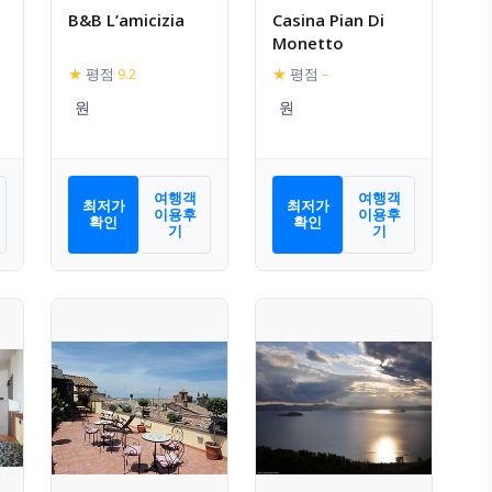
B&B L’amicizia
Casina Pian Di
Monetto
★
평점
9.2
★
평점
–
여행객
여행객
최저가
최저가
이용후
이용후
확인
확인
기
기