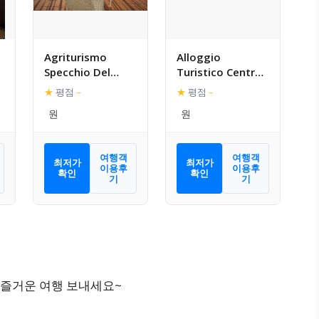
Agriturismo
Alloggio
Specchio Del
Turistico Centro
Lago
Storico
★
평점
–
★
평점
–
Malatesta
여행객
여행객
최저가
최저가
이용후
이용후
확인
확인
기
기
 즐거운 여행 보내세요~