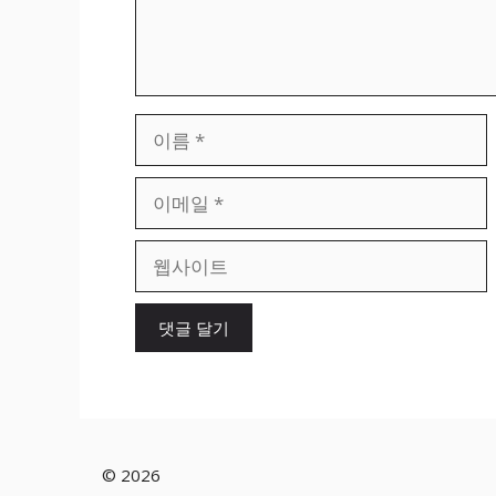
이
름
이
메
일
웹
사
이
트
© 2026