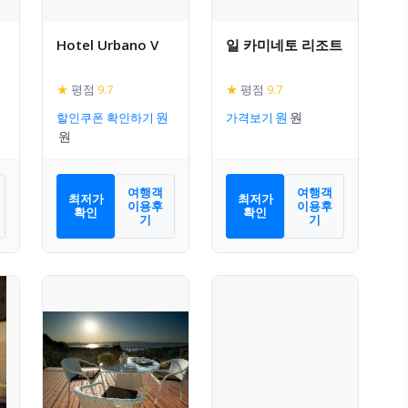
Hotel Urbano V
일 카미네토 리조트
★
평점
9.7
★
평점
9.7
할인쿠폰 확인하기
가격보기
여행객
여행객
최저가
최저가
이용후
이용후
확인
확인
기
기