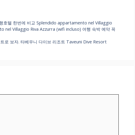
 비교 Splendido appartamento nel Villaggio
nto nel Villaggio Riva Azzurra (wifi incluso) 여행 숙박 예약 꼭
보자. 타베우니 다이브 리조트 Taveuni Dive Resort