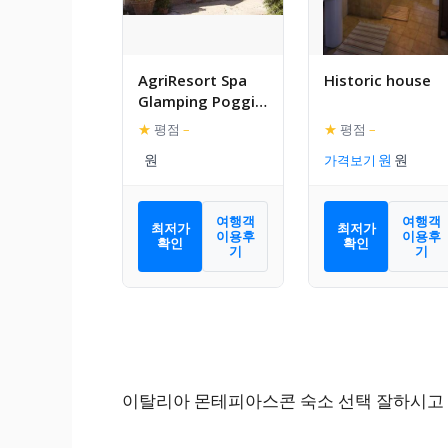
AgriResort Spa
Historic house
Glamping Poggio
Di Montedoro
★
평점
–
★
평점
–
가격보기
여행객
여행객
최저가
최저가
이용후
이용후
확인
확인
기
기
이탈리아 몬테피아스콘 숙소 선택 잘하시고