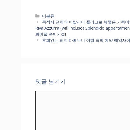
카
미분류
테
목적지 근처의 이탈리아 폴리코로 뷰좋은 가족여행호텔 한번에
고
Riva Azzurra (wifi incluso) Splendido appartame
리
봐야할 숙박시설!
후회없는 피지 타베우니 여행 숙박 예약 예약사이트로 
댓글 남기기
댓
글