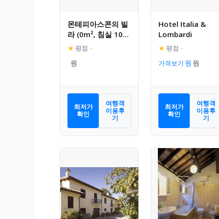
몬테피아스콘의 빌
Hotel Italia &
라 (0m², 침실 10
Lombardi
개, 프라이빗 욕실 6
★
평점
–
★
평점
–
개)
가격보기
여행객
여행객
최저가
최저가
이용후
이용후
확인
확인
기
기