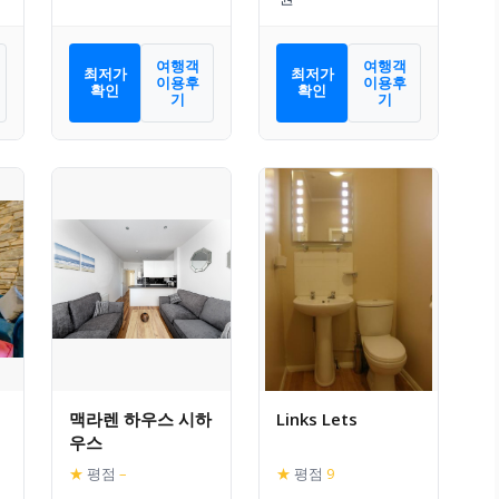
여행객
여행객
최저가
최저가
이용후
이용후
확인
확인
기
기
맥라렌 하우스 시하
Links Lets
우스
★
평점
–
★
평점
9