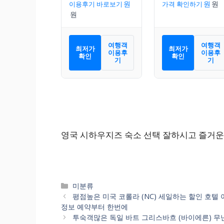
이용후기 바로보기
가격 확인하기
여행객
여행객
최저가
최저가
이용후
이용후
확인
확인
기
기
영국 시하우지즈 숙소 선택 잘하시고 즐거운
카
미분류
테
평점높은 미국 코롤라 (NC) 세일하는 할인 호텔 야무지게
고
정보 예약부터 한번에
리
투숙객많은 독일 바트 그리스바흐 (바이에른) 무난한 특급 