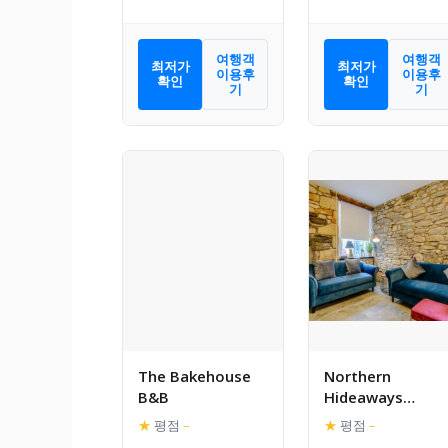
여행객
여행객
최저가
최저가
이용후
이용후
확인
확인
기
기
The Bakehouse
Northern
B&B
Hideaways
Seahouses
★
평점
–
★
평점
–