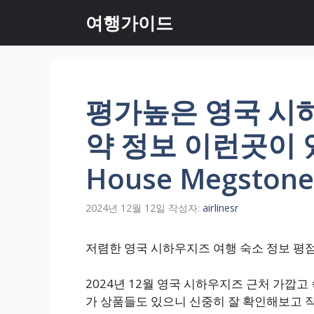
컨
여행가이드
텐
츠
로
건
너
평가높은 영국 시
뛰
기
약 정보 이런곳이 있
House Megstone
2024년 12월 12일
작성자:
airlinesr
저렴한 영국 시하우지즈 여행 숙소 정보 평점비교 M
2024년 12월 영국 시하우지즈 근처 가깝
가 상품들도 있으니 신중히 잘 확인해보고 