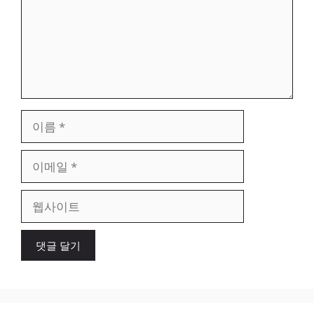
이
름
이
메
일
웹
사
이
트