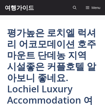
컨
여행가이드
Menu
텐
츠
로
건
평가높은 로치엘 럭셔
너
뛰
리 어코모데이션 호주
기
마운트 단데농 지역
시설좋은 커플호텔 알
아보니 좋네요.
Lochiel Luxury
Accommodation 여