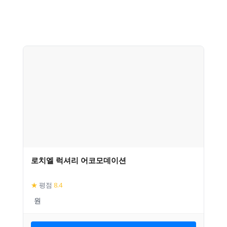
로치엘 럭셔리 어코모데이션
★
평점
8.4