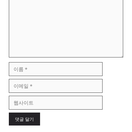
글
이
름
이
메
일
웹
사
이
트