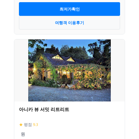
최저가확인
여행객 이용후기
아니카 뷰 서밋 리트리트
★
평점
9.3