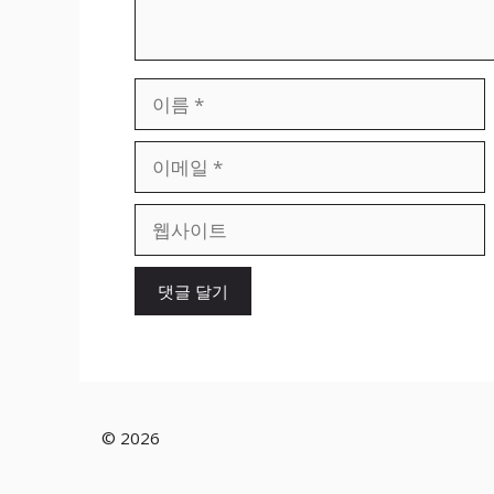
이
름
이
메
일
웹
사
이
트
© 2026