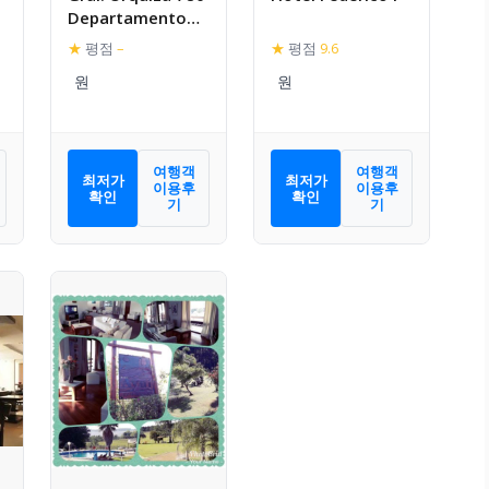
Departamento
Bouchet
★
평점
–
★
평점
9.6
여행객
여행객
최저가
최저가
이용후
이용후
확인
확인
기
기