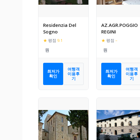
Residenzia Del
AZ.AGR.POGGIO
Sogno
REGINI
★
평점
9.1
★
평점
–
여행객
여행객
최저가
최저가
이용후
이용후
확인
확인
기
기