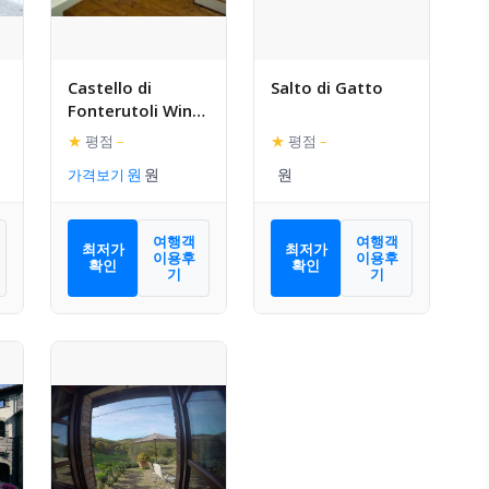
Castello di
Salto di Gatto
Fonterutoli Wine
Resort
★
평점
–
★
평점
–
가격보기
여행객
여행객
최저가
최저가
이용후
이용후
확인
확인
기
기