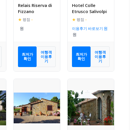
Relais Riserva di
Hotel Colle
Fizzano
Etrusco Salivolpi
★
평점
–
★
평점
–
이용후기 바로보기
여행객
여행객
최저가
최저가
이용후
이용후
확인
확인
기
기