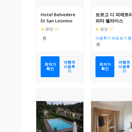
Hotel Belvedere
보르고 디 피에트
Di San Leonino
피타 렐라이스
★
평점
10
★
평점
10
이용후기 바로보기
여행객
여행객
최저가
최저가
이용후
이용후
확인
확인
기
기