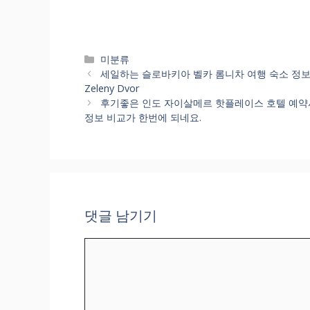
카
미분류
테
세일하는 슬로바키아 벨카 롬니차 여행 숙소 정보 예약순위
고
Zeleny Dvor
리
후기좋은 인도 자이살메르 핫플레이스 호텔 예약사이
정보 비교가 한번에 되네요.
댓글 남기기
댓
글