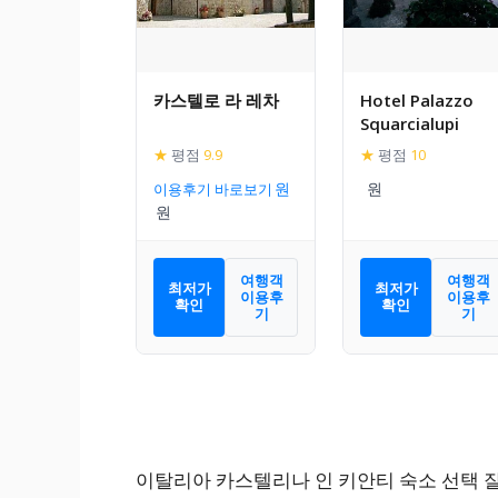
카스텔로 라 레차
Hotel Palazzo
Squarcialupi
★
평점
9.9
★
평점
10
이용후기 바로보기
여행객
여행객
최저가
최저가
이용후
이용후
확인
확인
기
기
이탈리아 카스텔리나 인 키안티 숙소 선택 