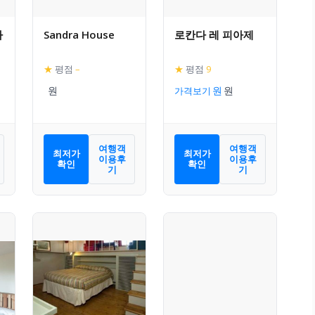
라
Sandra House
로칸다 레 피아제
★
평점
–
★
평점
9
가격보기
여행객
여행객
최저가
최저가
이용후
이용후
확인
확인
기
기