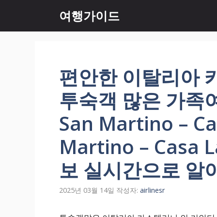
컨
여행가이드
텐
츠
로
건
너
편안한 이탈리아 
뛰
기
투숙객 많은 가족여
San Martino – Ca
Martino – Cas
보 실시간으로 알
2025년 03월 14일
작성자:
airlinesr