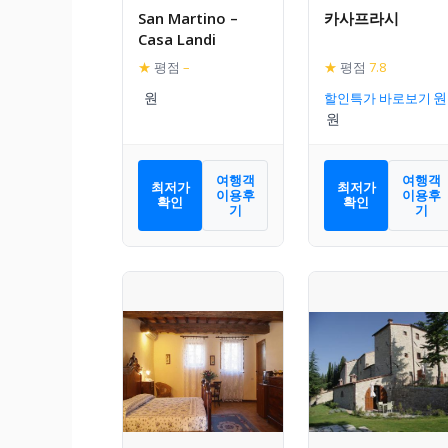
San Martino –
카사프라시
Casa Landi
★
평점
–
★
평점
7.8
할인특가 바로보기
여행객
여행객
최저가
최저가
이용후
이용후
확인
확인
기
기