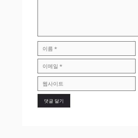
이
름
이
메
일
웹
사
이
트