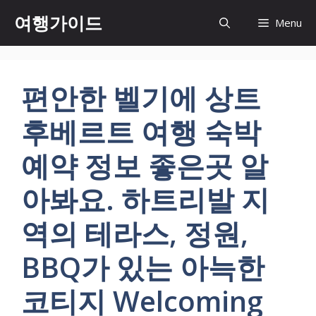
컨
여행가이드
Menu
텐
츠
로
건
편안한 벨기에 상트
너
뛰
후베르트 여행 숙박
기
예약 정보 좋은곳 알
아봐요. 하트리발 지
역의 테라스, 정원,
BBQ가 있는 아늑한
코티지 Welcoming