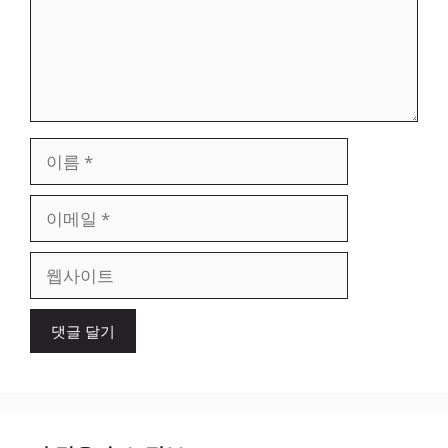
이
름
이
메
일
웹
사
이
트